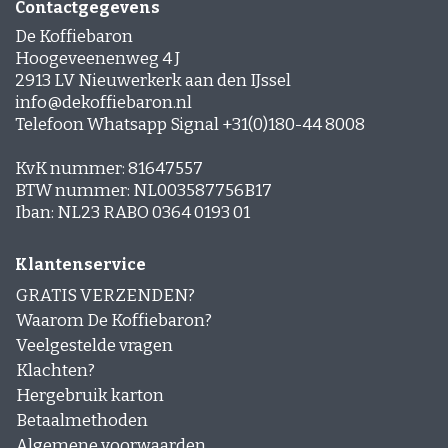
Contactgegevens
Espresso-rub
De Koffiebaron
Peppermint Mocha
Gingerbread Latte
Hoogeveenenweg 4 J
Cinnamon Latte
2913 LV Nieuwerkerk aan den IJssel
Laagjes Koffie
info@dekoffiebaron.nl
Nagerechten en gebak met Koffie
Telefoon Whatsapp Signal +31(0)180-44 8008
KvK nummer: 81647557
BTW nummer: NL003587756B17
Iban: NL23 RABO 0364 0193 01
Klantenservice
GRATIS VERZENDEN?
Waarom De Koffiebaron?
Veelgestelde vragen
Klachten?
Hergebruik karton
Betaalmethoden
Algemene voorwaarden