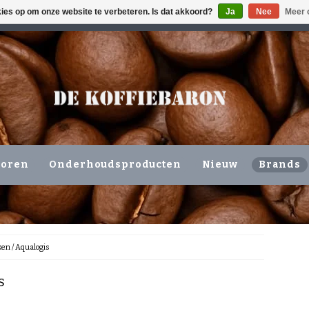
kies op om onze website te verbeteren. Is dat akkoord?
Ja
Nee
Meer 
ING VOLGENDE WERKDAG !!!
OF OPHALEN NIEUWERKERK 
horen
Onderhoudsproducten
Nieuw
Brands
ken
/
Aqualogis
s