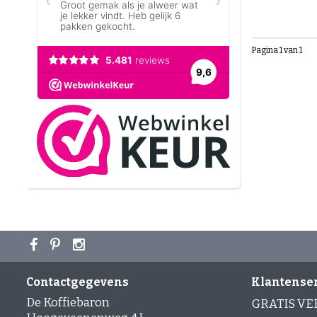
Pagina 1 van 1
Contactgegevens
Klantense
De Koffiebaron
GRATIS V