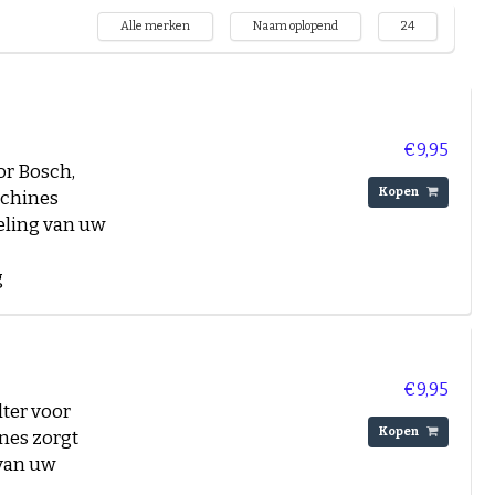
Alle merken
Naam oplopend
24
€9,95
or Bosch,
Kopen
achines
eling van uw
g
€9,95
lter voor
Kopen
nes zorgt
 van uw