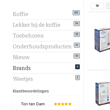
Koffie
182
Lekker bij de koffie
36
Toebehoren
111
Onderhoudsproducten
35
Nieuw
30
Brands
0
Weetjes
2
Klantbeoordelingen