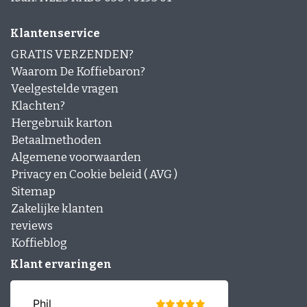
voor volautomaten?
Ja — ze zijn geoptimaliseerd voor stabiele
extractie in volautomaten en espressomachines.
Klantenservice
GRATIS VERZENDEN?
Is Caffè Breda San Paulo geschikt voor
Waarom De Koffiebaron?
cappuccino?
Veelgestelde vragen
Ja — de body blijft goed aanwezig in melkdranken.
Klachten?
Hergebruik karton
Betaalmethoden
Algemene voorwaarden
Privacy en Cookie beleid ( AVG )
Sitemap
Zakelijke klanten
reviews
Koffieblog
Klant ervaringen