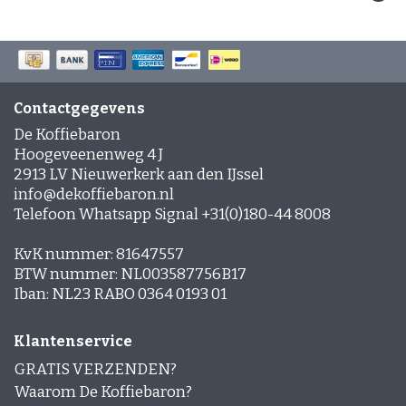
Espresso-rub
Peppermint Mocha
Gingerbread Latte
Cinnamon Latte
Laagjes Koffie
Nagerechten en gebak met Koffie
Contactgegevens
De Koffiebaron
Hoogeveenenweg 4 J
2913 LV Nieuwerkerk aan den IJssel
info@dekoffiebaron.nl
Telefoon Whatsapp Signal +31(0)180-44 8008
KvK nummer: 81647557
BTW nummer: NL003587756B17
Iban: NL23 RABO 0364 0193 01
Klantenservice
GRATIS VERZENDEN?
Waarom De Koffiebaron?