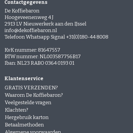
Contactgegevens
Espresso-rub
De Koffiebaron
Peppermint Mocha
Gingerbread Latte
Hoogeveenenweg 4 J
Cinnamon Latte
2913 LV Nieuwerkerk aan den IJssel
Laagjes Koffie
info@dekoffiebaron.nl
Nagerechten en gebak met Koffie
Telefoon Whatsapp Signal +31(0)180-44 8008
KvK nummer: 81647557
BTW nummer: NL003587756B17
Iban: NL23 RABO 0364 0193 01
Klantenservice
GRATIS VERZENDEN?
Waarom De Koffiebaron?
Veelgestelde vragen
Klachten?
Hergebruik karton
Betaalmethoden
Algemene voorwaarden