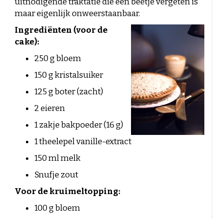
uitnodigende traktatie die een beetje vergeten is
Cold brewd koffie
maar eigenlijk onweerstaanbaar.
IJskoffie
Ingrediënten (voor de
cake):
Espresso-rub
250 g bloem
Peppermint Mocha
150 g kristalsuiker
Gingerbread Latte
125 g boter (zacht)
Cinnamon Latte
2 eieren
Laagjes Koffie
1 zakje bakpoeder (16 g)
Nagerechten en gebak met Koffie
1 theelepel vanille-extract
150 ml melk
Snufje zout
Voor de kruimeltopping:
100 g bloem