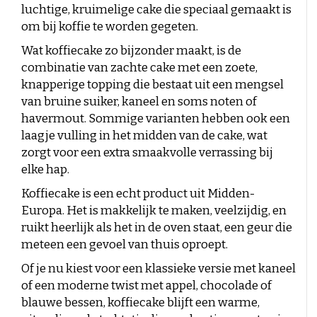
Duitse koffie
Caffè Paranà
luchtige, kruimelige cake die speciaal gemaakt is
Lazarro
Caffé Breda
Melitta
Soorten bonen
om bij koffie te worden gegeten.
Killer Koffie
Bristot
Dallmayr
Arabica Koffie: De Milde, Aromatische Keuze
Mövenpick koffie
Alberto
Wat koffiecake zo bijzonder maakt, is de
Robusta Koffie: Sterk, Krachtig en Vol van Smaak
Nieuwe verpakking – Dezelfde koffie?
Arabica en Robusta Blends: Krachtige smaak en
combinatie van zachte cake met een zoete,
Nieuw in assortiment
perfecte crema
knapperige topping die bestaat uit een mengsel
Zakelijke klanten
Sterkte boonsoort versus Smaakkracht
van bruine suiker, kaneel en soms noten of
Bodem en Klimaat: Invloed op koffie smaak
Koffie korte THT
havermout. Sommige varianten hebben ook een
Koffiemolen reinigen
laagje vulling in het midden van de cake, wat
Koffie aanbieding
zorgt voor een extra smaakvolle verrassing bij
Houdbaarheid
elke hap.
Koffiecake is een echt product uit Midden-
Bonen of voorgemalen koffie?
Europa. Het is makkelijk te maken, veelzijdig, en
ruikt heerlijk als het in de oven staat, een geur die
Zuurgraad van koffie
meteen een gevoel van thuis oproept.
Of je nu kiest voor een klassieke versie met kaneel
Koffierecepten
of een moderne twist met appel, chocolade of
Koffiecocktails
blauwe bessen, koffiecake blijft een warme,