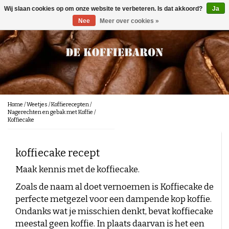
Wij slaan cookies op om onze website te verbeteren. Is dat akkoord?
Ja
Menu
Nee
Meer over cookies »
Koffie
Smaaktonen
Lekker bij de koffie
Chocolade
Noten
Koffiebonen
Toebehoren
Karamel
100 % arabica
Karamelachtig
100 % Robusta
In de Koffie
Gemalen koffie
Fruitig
Onderhoudsproducten
Home
/
Weetjes
/
Koffierecepten
/
Melanges
Nagerechten en gebak met Koffie
/
Fris/Zuur
Koffiecake
Waterfilters
Kruidig
Koekjes voor bij de koffie
Nieuw
Proefpakketten
Aards
Gebakken/Toastachtig
Reinigingsproduckten
koffiecake recept
Kopjes en Bekers
Brands
Cafeïnevrij koffie
Bloemig
Plantaardig/Groen
Maak kennis met de koffiecake.
Ontkalking
Weetjes
Romig/Vol
Lepeltjes
Italiaanse koffie
Zoals de naam al doet vernoemen is Koffiecake de
Honingachtig
Segafredo
Koffiesterkte
perfecte metgezel voor een dampende kop koffie.
Koffieblog
Melksysteem reiniger
Lucaffé
Onderhoud
Nederlandse koffie
Ondanks wat je misschien denkt, bevat koffiecake
Lavazza
Mocca d' Or
Koffiezetmethodes
Illy
meestal geen koffie. In plaats daarvan is het een
Molen Reinger
Caféclub