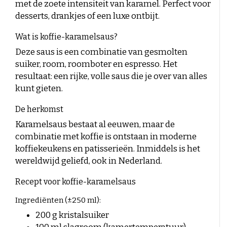
met de zoete intensiteit van karamel. Perfect voor
Duitse koffie
Caffè Paranà
Lazarro
Caffé Breda
Melitta
desserts, drankjes of een luxe ontbijt.
Soorten bonen
Killer Koffie
Bristot
Dallmayr
Arabica Koffie: De Milde, Aromatische Keuze
Mövenpick koffie
Alberto
Wat is koffie-karamelsaus?
Robusta Koffie: Sterk, Krachtig en Vol van Smaak
Nieuwe verpakking – Dezelfde koffie?
Arabica en Robusta Blends: Krachtige smaak en
Deze saus is een combinatie van gesmolten
Nieuw in assortiment
perfecte crema
suiker, room, roomboter en espresso. Het
Zakelijke klanten
Sterkte boonsoort versus Smaakkracht
resultaat: een rijke, volle saus die je over van alles
Bodem en Klimaat: Invloed op koffie smaak
Koffie korte THT
kunt gieten.
Koffiemolen reinigen
Koffie aanbieding
De herkomst
Houdbaarheid
Karamelsaus bestaat al eeuwen, maar de
combinatie met koffie is ontstaan in moderne
Bonen of voorgemalen koffie?
koffiekeukens en patisserieën. Inmiddels is het
wereldwijd geliefd, ook in Nederland.
Zuurgraad van koffie
Recept voor koffie-karamelsaus
Koffierecepten
Ingrediënten (±250 ml):
Koffiecocktails
200 g kristalsuiker