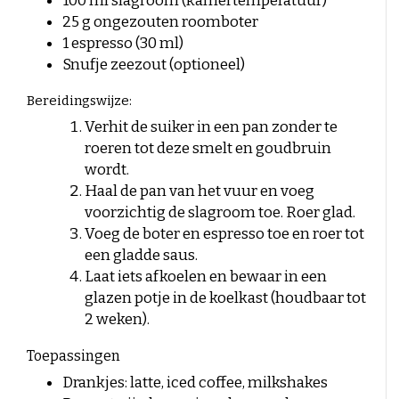
100 ml slagroom (kamertemperatuur)
Cold brewd koffie
25 g ongezouten roomboter
IJskoffie
1 espresso (30 ml)
Snufje zeezout (optioneel)
Espresso-rub
Bereidingswijze:
Peppermint Mocha
Verhit de suiker in een pan zonder te
Gingerbread Latte
roeren tot deze smelt en goudbruin
wordt.
Cinnamon Latte
Haal de pan van het vuur en voeg
voorzichtig de slagroom toe. Roer glad.
Laagjes Koffie
Voeg de boter en espresso toe en roer tot
Nagerechten en gebak met Koffie
een gladde saus.
Laat iets afkoelen en bewaar in een
glazen potje in de koelkast (houdbaar tot
2 weken).
Toepassingen
Drankjes: latte, iced coffee, milkshakes