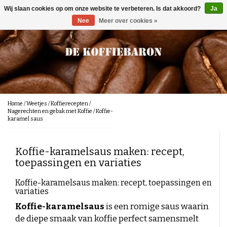
Wij slaan cookies op om onze website te verbeteren. Is dat akkoord?
Ja
Menu
Nee
Meer over cookies »
Koffie
Smaaktonen
Lekker bij de koffie
Chocolade
Noten
Koffiebonen
Toebehoren
Karamel
100 % arabica
Karamelachtig
100 % Robusta
In de Koffie
Gemalen koffie
Fruitig
Onderhoudsproducten
Home
/
Weetjes
/
Koffierecepten
/
Melanges
Nagerechten en gebak met Koffie
/
Koffie-
Fris/Zuur
karamel saus
Waterfilters
Kruidig
Koekjes voor bij de koffie
Nieuw
Proefpakketten
Aards
Gebakken/Toastachtig
Reinigingsproduckten
Koffie-karamelsaus maken: recept,
Kopjes en Bekers
Brands
Cafeïnevrij koffie
Bloemig
toepassingen en variaties
Plantaardig/Groen
Ontkalking
Weetjes
Romig/Vol
Lepeltjes
Italiaanse koffie
Koffie-karamelsaus maken: recept, toepassingen en
Honingachtig
Segafredo
variaties
Koffiesterkte
Koffieblog
Melksysteem reiniger
Lucaffé
Onderhoud
Nederlandse koffie
Koffie-karamelsaus
is een romige saus waarin
Lavazza
Mocca d' Or
de diepe smaak van koffie perfect samensmelt
Koffiezetmethodes
Illy
Molen Reinger
Caféclub