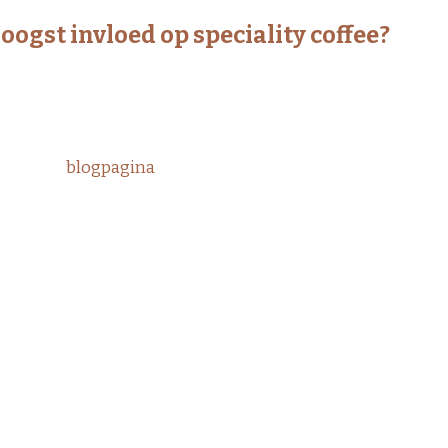
oogst invloed op speciality coffee?
 op de hoogte van de koffiemarkt
offiebaron
volgen we de ontwikkelingen op de wereldwi
rkt op de voet. Schrijf je in voor onze nieuwsbrief of bezo
tig onze
blogpagina
voor de laatste updates, trends en