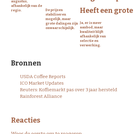
augustus,
afhankelijk van de
Heeft een grote 
De prijzen
regio.
stabiliseren
mogelijk, maar
Blijf
Ja, er is meer
grote dalingen zijn
aanbod, maar
onwaarschijnlijk.
kwaliteit blijft
Bij
De K
afhankelijk van
selectie en
koffiema
verwerking.
regelma
oogstrapporten.
Bronnen
USDA Coffee Reports
ICO Market Updates
Reuters: Koffiemarkt pas over 3 jaar hersteld
Rainforest Alliance
Reacties
Wees de eerste om te reageren...