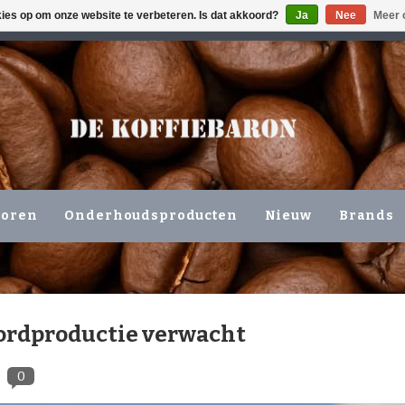
kies op om onze website te verbeteren. Is dat akkoord?
Ja
Nee
Meer 
ING VOLGENDE WERKDAG !!!
OF OPHALEN NIEUWERKERK 
horen
Onderhoudsproducten
Nieuw
Brands
cordproductie verwacht
0