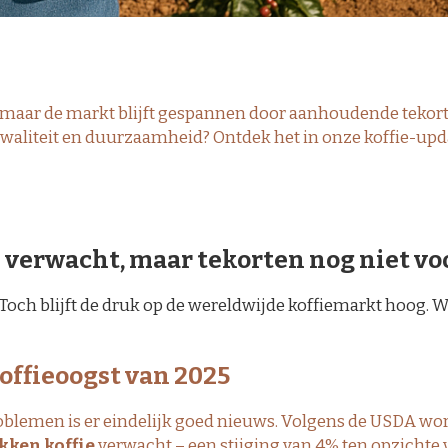
, maar de markt blijft gespannen door aanhoudende tekor
, kwaliteit en duurzaamheid? Ontdek het in onze koffie-upd
 verwacht, maar tekorten nog niet vo
. Toch blijft de druk op de wereldwijde koffiemarkt hoog. W
koffieoogst van 2025
roblemen is er eindelijk goed nieuws. Volgens de
USDA
wor
kken koffie
verwacht – een stijging van 4% ten opzichte 