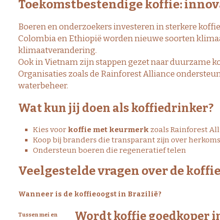
Toekomstbestendige koffie: inno
Boeren en onderzoekers investeren in sterkere koff
Colombia en Ethiopië worden nieuwe soorten klimaat
klimaatverandering.
Ook in Vietnam zijn stappen gezet naar duurzame kof
Organisaties zoals de
Rainforest Alliance
ondersteun
waterbeheer.
Wat kun jij doen als koffiedrinker?
Kies voor
koffie met keurmerk
zoals Rainforest Al
Koop bij branders die transparant zijn over herkoms
Ondersteun boeren die regeneratief telen
Veelgestelde vragen over de koffi
Wanneer is de koffieoogst in Brazilië?
Wordt koffie goedkoper i
Tussen mei en