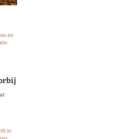
ten en
ate.
orbij
at
dt in
van