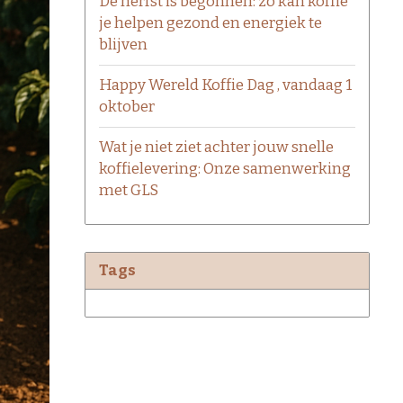
De herfst is begonnen: zo kan koffie
je helpen gezond en energiek te
blijven
Happy Wereld Koffie Dag , vandaag 1
oktober
Wat je niet ziet achter jouw snelle
koffielevering: Onze samenwerking
met GLS
Tags