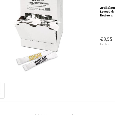
Artikeln
Levertijd:
Reviews:
€9,95
Incl. btw