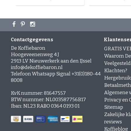
Contactgegevens
Klantense
De Koffiebaron
GRATIS V
Hoogeveenenweg 4 J
Waarom De 
2913 LV Nieuwerkerk aan den IJssel
Veelgesteld
info@dekoffiebaron.nl
Klachten?
Telefoon Whatsapp Signal +31(0)180-44
Hergebruik
8008
Betaalmet
Algemene 
KvK nummer: 81647557
BTW nummer: NL003587756B17
Privacy en C
Iban: NL23 RABO 0364 0193 01
Sitemap
Zakelijke k
reviews
Koffieblog