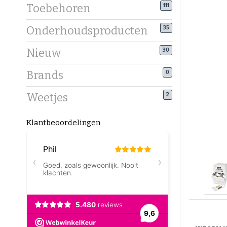
Toebehoren
111
Onderhoudsproducten
35
Nieuw
30
Brands
0
Weetjes
2
Klantbeoordelingen