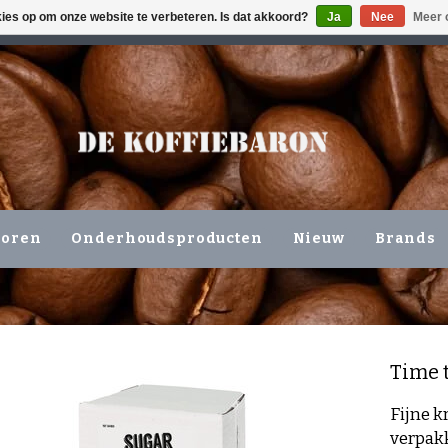
kies op om onze website te verbeteren. Is dat akkoord?
Ja
Nee
Meer 
ING VOLGENDE WERKDAG !!!
OF OPHALEN NIEUWERKERK 
horen
Onderhoudsproducten
Nieuw
Brands
Time 
Fijne k
verpak