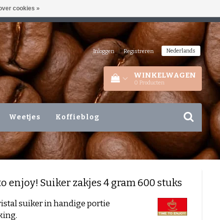
over cookies »
A/D IJSSEL!
AANWEZIG MA-VR 10-17 UUR
Nederlands
Inloggen
|
Registreren
WINKELWAGEN
0
Producten
Weetjes
Koffieblog
to enjoy!
Suiker zakjes 4 gram 600 stuks
ristal suiker in handige portie
king.