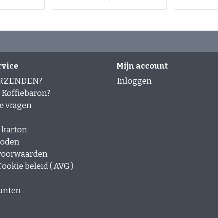
rvice
Mijn account
ERZENDEN?
Inloggen
Koffiebaron?
e vragen
 karton
hoden
voorwaarden
ookie beleid ( AVG )
lanten