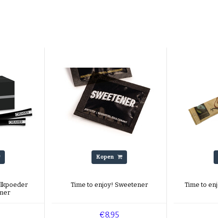
Kopen
elkpoeder
Time to enjoy! Sweetener
Time to enj
amer
€8,95