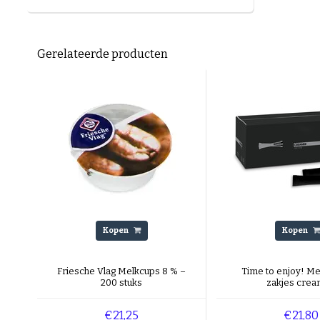
Gerelateerde producten
Kopen
Kopen
Friesche Vlag Melkcups 8 % –
Time to enjoy! M
200 stuks
zakjes cre
€21,25
€21,80