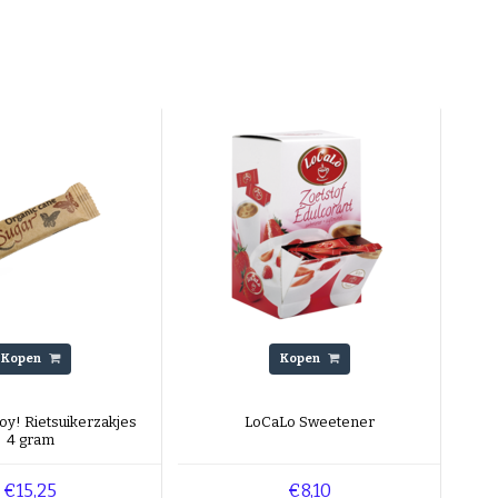
Kopen
Kopen
oy! Rietsuikerzakjes
LoCaLo Sweetener
4 gram
€15,25
€8,10