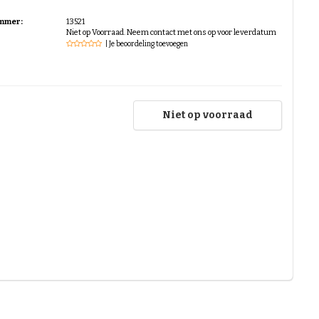
ummer:
13521
Niet op Voorraad. Neem contact met ons op voor leverdatum
| Je beoordeling toevoegen
Niet op voorraad