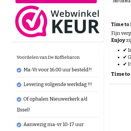
INFORMA
Time to 
Fijn ver
Enjoy
zi
✔ I
✔ G
Voordelen van De Koffiebaron
✔ H
Ma-Vr voor 16:00 uur besteld?!
Time to 
Levering volgende werkdag !!!
Of ophalen Nieuwerkerk a/d
IJssel!
Aanwezig ma-vr 10-17 uur