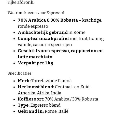
rijke afdronk.
Waarom kiezen voor Espresso?
70% Arabica & 30% Robusta
– krachtige,
ronde espresso
Ambachtelijk gebrand
in Rome
Complex smaakprofiel
met fruit, honing,
vanille, cacao en specerijen
Geschikt voor espresso, cappuccino en
latte macchiato
Verpakt per 1 kg
Specificaties
Merk:
Torrefazione Paranà
Herkomst blend:
Centraal- en Zuid-
Amerika, Afrika, India
Koffiesoort:
70% Arabica / 30% Robusta
Type:
Espresso blend
Gebrand in:
Rome, Italië