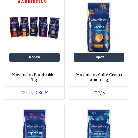
AANBIEDING
Kopen
Kopen
Mövenpick Proefpakket
Mövenpick Caffè Crema
5 kg
bonen 1 kg
€85,75
€80,61
€17,15