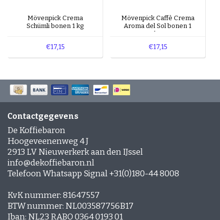
Mövenpick Crema
Mövenpick Caffè Crema
Schümli bonen 1 kg
Aroma del Sol bonen 1
kg
€17,15
€17,15
Contactgegevens
De Koffiebaron
Hoogeveenenweg 4 J
2913 LV Nieuwerkerk aan den IJssel
info@dekoffiebaron.nl
Telefoon Whatsapp Signal +31(0)180-44 8008
KvK nummer: 81647557
BTW nummer: NL003587756B17
Iban: NL23 RABO 0364 0193 01