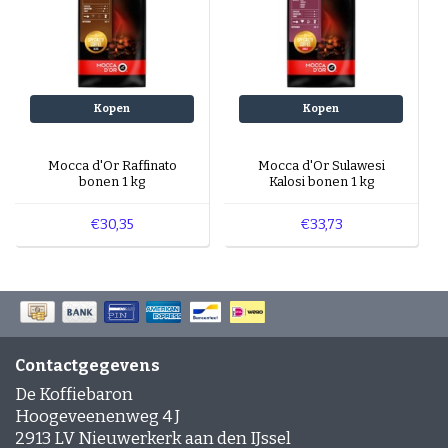
Kopen
Kopen
Mocca d'Or Raffinato
Mocca d'Or Sulawesi
bonen 1 kg
Kalosi bonen 1 kg
€30,35
€33,73
Contactgegevens
De Koffiebaron
Hoogeveenenweg 4 J
2913 LV Nieuwerkerk aan den IJssel