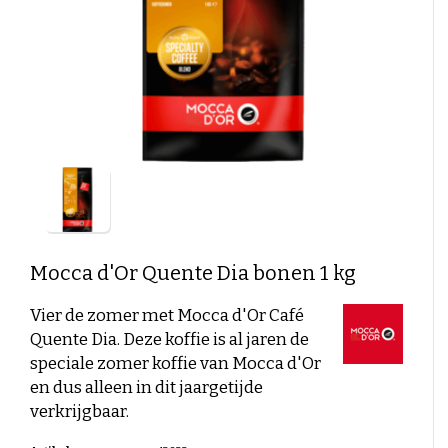
Duitse koffie
Caffè Paranà
Lazarro
Caffé Breda
Melitta
Soorten bonen
Killer Koffie
Bristot
Dallmayr
Arabica Koffie: De Milde, Aromatische Keuze
Mövenpick koffie
Alberto
Robusta Koffie: Sterk, Krachtig en Vol van Smaak
Nieuwe verpakking – Dezelfde koffie?
Arabica en Robusta Blends: Krachtige smaak en
Nieuw in assortiment
perfecte crema
Zakelijke klanten
Sterkte boonsoort versus Smaakkracht
Bodem en Klimaat: Invloed op koffie smaak
Koffie korte THT
Koffiemolen reinigen
Koffie aanbieding
Houdbaarheid
Mocca d'Or
Quente Dia bonen 1 kg
Bonen of voorgemalen koffie?
Vier de zomer met Mocca d'Or Café
Zuurgraad van koffie
Quente Dia. Deze koffie is al jaren de
speciale zomer koffie van Mocca d'Or
Koffierecepten
en dus alleen in dit jaargetijde
Koffiecocktails
verkrijgbaar.
Cold brewd koffie
IJskoffie