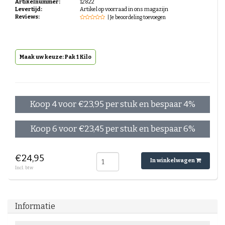
Artikelnummer:
12822
Espresso-rub
Levertijd:
Artikel op voorraad in ons magazijn
Peppermint Mocha
Reviews:
| Je beoordeling toevoegen
Gingerbread Latte
Cinnamon Latte
Laagjes Koffie
Nagerechten en gebak met Koffie
Maak uw keuze: Pak 1 Kilo
Koop 4 voor €23,95 per stuk en bespaar 4%
Koop 6 voor €23,45 per stuk en bespaar 6%
€24,95
In winkelwagen
Incl. btw
Informatie