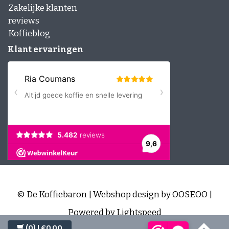
Zakelijke klanten
reviews
Koffieblog
Klant ervaringen
© De Koffiebaron | Webshop design by
OOSEOO
|
Powered by
Lightspeed
(0)
| €0,00