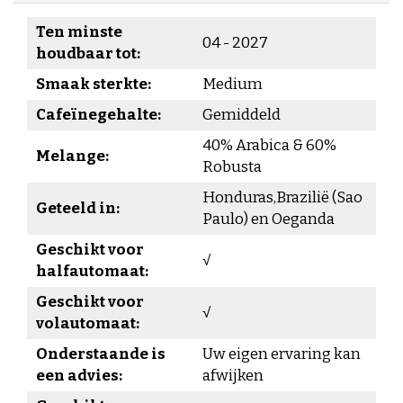
Ten minste
04 - 2027
houdbaar tot:
Smaak sterkte:
Medium
Cafeïnegehalte:
Gemiddeld
40% Arabica & 60%
Melange:
Robusta
Honduras,Brazilië (Sao
Geteeld in:
Paulo) en Oeganda
Geschikt voor
√
halfautomaat:
Geschikt voor
√
volautomaat:
Onderstaande is
Uw eigen ervaring kan
een advies:
afwijken