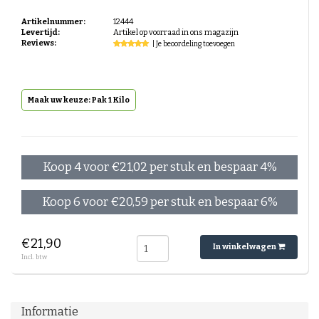
Espresso-rub
Artikelnummer:
12444
Peppermint Mocha
Levertijd:
Artikel op voorraad in ons magazijn
Gingerbread Latte
Reviews:
| Je beoordeling toevoegen
Cinnamon Latte
Laagjes Koffie
Nagerechten en gebak met Koffie
Maak uw keuze: Pak 1 Kilo
Koop 4 voor €21,02 per stuk en bespaar 4%
Koop 6 voor €20,59 per stuk en bespaar 6%
€21,90
In winkelwagen
Incl. btw
Informatie