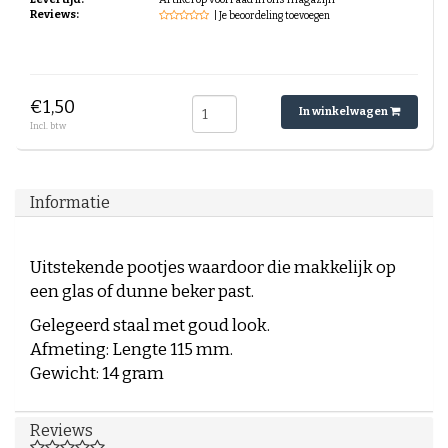
Espresso-rub
Reviews:
| Je beoordeling toevoegen
Peppermint Mocha
Gingerbread Latte
Cinnamon Latte
Laagjes Koffie
€1,50
In winkelwagen
Nagerechten en gebak met Koffie
Incl. btw
Informatie
Uitstekende pootjes waardoor die makkelijk op
een glas of dunne beker past.
Gelegeerd staal met goud look.
Afmeting: Lengte 115 mm.
Gewicht: 14 gram
Reviews