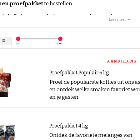
nen proefpakket
te bestellen.
nde koffiebonen proefpaketten van populaire merken
Lees meer
is met de verschillende soorten koffiebonen uit het uitg
fiebaron. Je kunt kiezen voor een koffie proefpakket van 
ken zoals een
koffiebonen
proefpakket van
Mocca d'Or
,
k
€
0
€
100
ket
van Mövenpick
,
koffiebonen
proefpakket
van Dallm
nen
Lavazza
proefpakket
maar ook de andere kunnen u ve
AANBIEDING
 koffiebonen proefpakket om jouw favoriete koffie te leren ke
Proefpakket Populair 6 kg
er in vele soorten. De sterkte van een koffieboon is hierbij 
Proef de populairste koffies uit ons 
r van een milde, sterke of extra sterke koffieboon? Ontde
en ontdek welke smaken favoriet wor
ebonen proefpakket van de Koffiebaron. Ook komt koffie in
en je gasten.
n. Ben je een espresso drinker of lust jij graag een cappu
baron verschillende proefpakketten voor aan!
 de scherpste prijzen
Proefpakket 4 kg
 kiest voor
koffiebonen van De Koffiebaron
profiteert u v
Ontdek de favoriete melanges van
jking met andere aanbieders. Als u één van de
koffiebonen