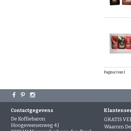
Pagina 1 van 1
Contactgegevens
Klantense
De Koffiebaron
GRATIS V
Hoogeveenenweg 4 J
Waarom De 