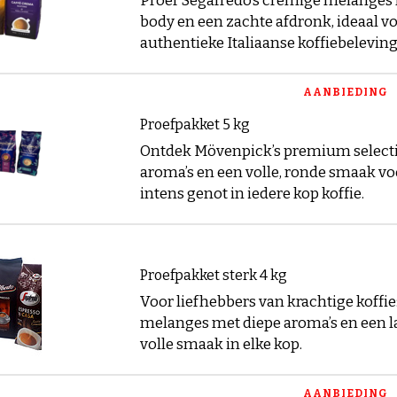
Proef Segafredo’s cremige melanges 
body en een zachte afdronk, ideaal v
authentieke Italiaanse koffiebeleving
AANBIEDING
Proefpakket 5 kg
Ontdek Mövenpick’s premium selecti
aroma’s en een volle, ronde smaak vo
intens genot in iedere kop koffie.
Proefpakket sterk 4 kg
Voor liefhebbers van krachtige koffie
melanges met diepe aroma’s en een l
volle smaak in elke kop.
AANBIEDING