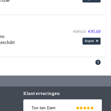
 luxe
€89,25
€85,68
en:
Kopen
geschikt
1
Klant ervaringen