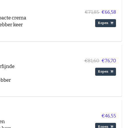
€71,85
€66,58
mpacte crema
Kopen
hebber keer
€81,60
€76,70
rfijnde
Kopen
ebber
€46,55
 en
Kopen