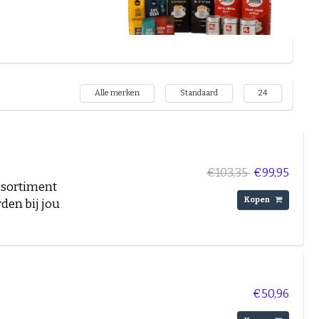
ebreide assortiment
populaire
offiebonen
Alle merken
Standaard
24
ayr
of een
rrassen.
nnen
€103,35
€99,95
van belang. Ben je een
assortiment
k jouw voorkeur met
Kopen
den bij jou
 verschillende
ccino? Ook hier biedt
an voordelige prijzen
€50,96
 aanbiedingen