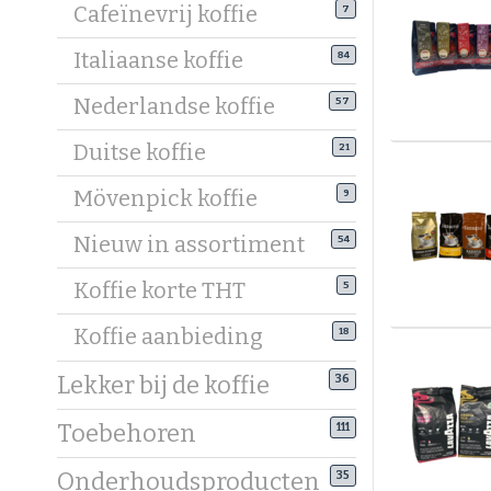
Cafeïnevrij koffie
7
Italiaanse koffie
84
Nederlandse koffie
57
Duitse koffie
21
Mövenpick koffie
9
Nieuw in assortiment
54
Koffie korte THT
5
Koffie aanbieding
18
Lekker bij de koffie
36
Toebehoren
111
Onderhoudsproducten
35