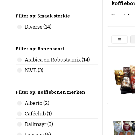
koffiebo
Verschille
Filter op: Smaak sterkte
Maak kenn
Diverse (14)
van De Kof
koffiemer
proefpak
Filter op: Bonensoort
koffiebo
Arabica en Robusta mix (14)
Bestel een
N.V.T. (3)
Koffie is 
liefhebbe
een koffi
Filter op: Koffiebonen merken
bereidinge
Alberto (2)
de Koffie
Caféclub (1)
Wij hebben
Dallmayr (3)
Wanneer u
in vergeli
Lavazza (6)