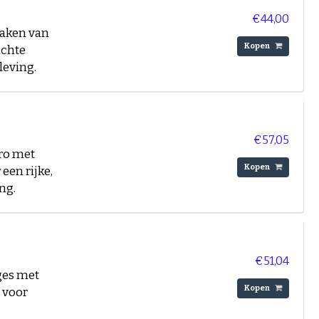
€44,00
maken van
Kopen
achte
leving.
€57,05
aro met
Kopen
een rijke,
ng.
€51,04
ges met
Kopen
l voor