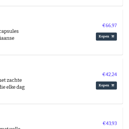
€66,97
capsules
Kopen
liaanse
€42,24
met zachte
Kopen
ie elke dag
€43,93