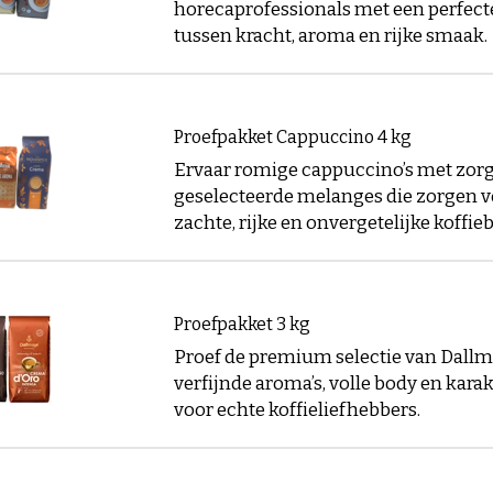
horecaprofessionals met een perfect
llen wij er zo snel mogelijk voor zorgen dat de koffiebone
tussen kracht, aroma en rijke smaak.
. Wij streven er altijd naar dat bestellingen die op werkda
zijn, deze de volgende dag bij u thuis worden afgeleverd.
og vragen?
Proefpakket Cappuccino 4 kg
aron heeft al jarenlange ervaring en veel kennis over het 
Ervaar romige cappuccino’s met zor
vragen heeft kunt u deze altijd aan ons stellen via onze
k
geselecteerde melanges die zorgen v
zachte, rijke en onvergetelijke koffie
n dan zo snel mogelijk met u contact opnemen.
Proefpakket 3 kg
Proef de premium selectie van Dall
verfijnde aroma’s, volle body en karak
voor echte koffieliefhebbers.