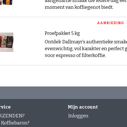
aangename smaak die iedere dag een
moment van koffiegenot biedt.
AANBIEDING
Proefpakket 5 kg
Ontdek Dallmayr’s authentieke smak
evenwichtig, vol karakter en perfect 
voor espresso of filterkoffie.
rvice
Mijn account
ERZENDEN?
Inloggen
Koffiebaron?