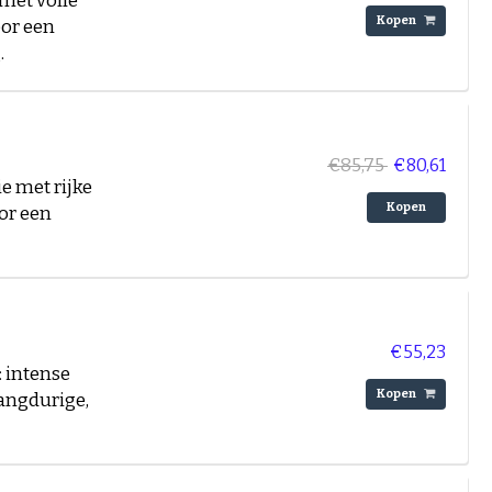
met volle
Kopen
oor een
.
€85,75
€80,61
e met rijke
Kopen
or een
€55,23
: intense
Kopen
angdurige,