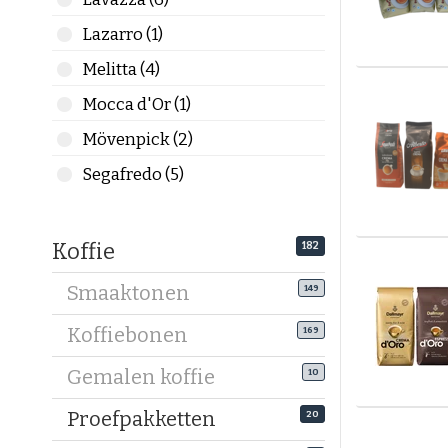
bestelt zu
Lazarro (1)
afgeleverd
geplaatst 
Melitta (4)
Heeft u n
Mocca d'Or (1)
De Koffieb
Mövenpick (2)
Wanneer u 
Segafredo (5)
pagina.
Wij zulle
Koffie
182
Smaaktonen
149
Koffiebonen
169
Gemalen koffie
10
Proefpakketten
20