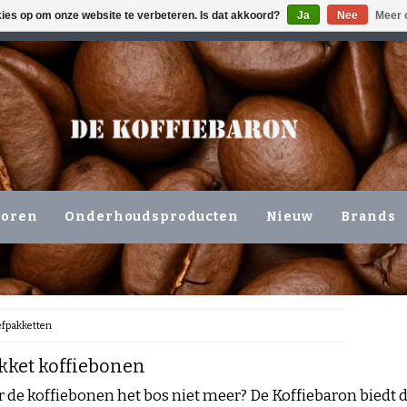
kies op om onze website te verbeteren. Is dat akkoord?
Ja
Nee
Meer 
ING VOLGENDE WERKDAG !!!
OF OPHALEN NIEUWERKERK 
horen
Onderhoudsproducten
Nieuw
Brands
efpakketten
kket koffiebonen
or de koffiebonen het bos niet meer? De Koffiebaron biedt