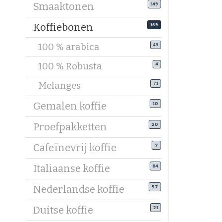
Smaaktonen
149
Robusta-
Krac
Koffiebonen
169
Meer
100 % arabica
49
Geef
Lees
100 % Robusta
4
Veel mela
Melanges
71
een blend
Gemalen koffie
10
Welke ko
Niet elke 
Proefpakketten
20
zetmethod
Cafeïnevrij koffie
7
Koffiebon
Italiaanse koffie
84
Medium ge
voorkomen
Nederlandse koffie
57
Koffiebon
Duitse koffie
21
Donker ge