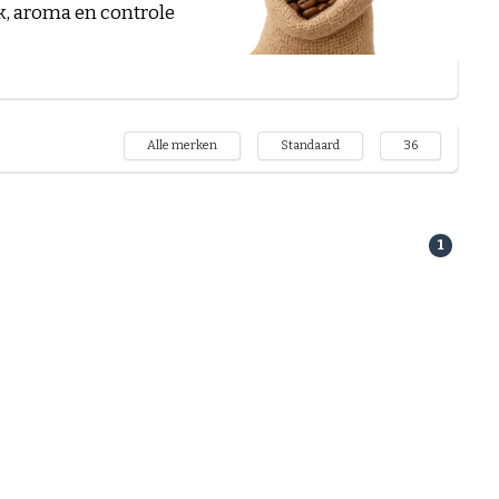
k, aroma en controle
Alle merken
Standaard
36
1
 van je kop koffie.