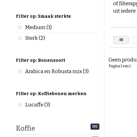
of filter
uit iedere
Filter op: Smaak sterkte
Snelle ke
Medium (1)
☕
Arabica
☕
Robust
Sterk (2)
☕
Arabic
☕
Koffieb
Geen produc
Filter op: Bonensoort
Pagina 1 van 1
Arabica v
Arabica en Robusta mix (3)
De keuze t
Hieronder 
Filter op: Koffiebonen merken
Arabica-k
Lucaffe (3)
Mild
Licht
Comp
Koffie
182
Lees