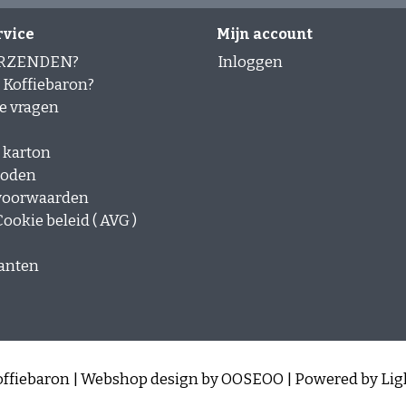
rvice
Mijn account
ERZENDEN?
Inloggen
Koffiebaron?
e vragen
 karton
hoden
voorwaarden
ookie beleid ( AVG )
lanten
ffiebaron | Webshop design by
OOSEOO
| Powered by
Lig