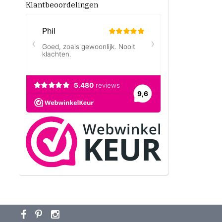
Klantbeoordelingen
Kwaliteit 
geniet van
Hoe bewa
Bewa
Koel 
Maal
Zo blijft 
Koffiebon
Wil je kof
direct onl
koffiebon