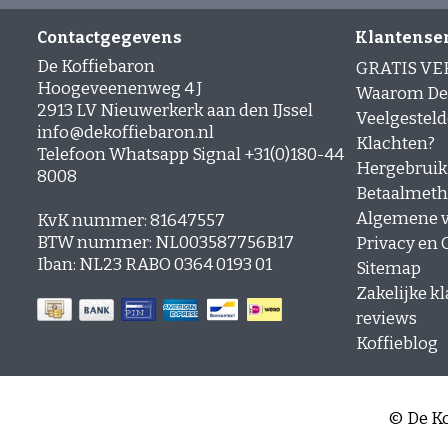
Contactgegevens
Klantense
De Koffiebaron
GRATIS V
Hoogeveenenweg 4 J
Waarom De 
2913 LV Nieuwerkerk aan den IJssel
Veelgesteld
info@dekoffiebaron.nl
Klachten?
Telefoon Whatsapp Signal +31(0)180-44
Hergebruik
8008
Betaalmet
Algemene 
KvK nummer: 81647557
BTW nummer: NL003587756B17
Privacy en C
Iban: NL23 RABO 0364 0193 01
Sitemap
Zakelijke k
reviews
Koffieblog
© De Ko