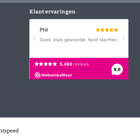
Klant ervaringen
htspeed