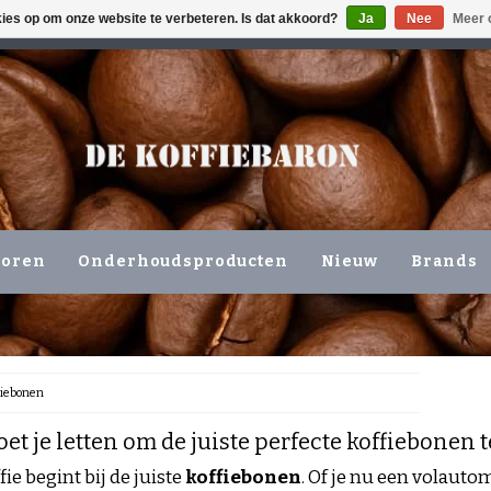
kies op om onze website te verbeteren. Is dat akkoord?
Ja
Nee
Meer 
ING VOLGENDE WERKDAG !!!
OF OPHALEN NIEUWERKERK 
horen
Onderhoudsproducten
Nieuw
Brands
fiebonen
t je letten om de juiste perfecte koffiebonen 
ie begint bij de juiste
koffiebonen
. Of je nu een volaut