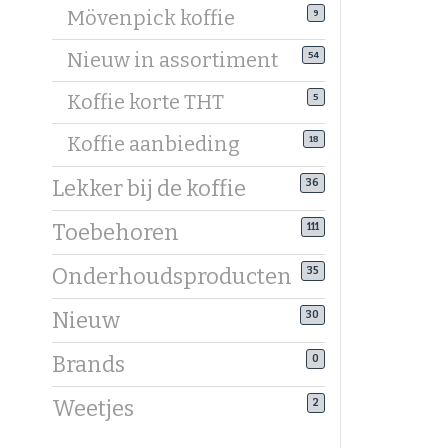
volle cre
Mövenpick koffie
9
Koffiebone
Nieuw in assortiment
54
Mildere, 1
Koffie korte THT
5
filterkoff
Bekijk bij
Koffie aanbieding
18
Koffiebo
Lekker bij de koffie
36
Bij ieder
Toebehoren
111
karamel, f
Onderhoudsproducten
35
Koffiebon
Kies bone
Nieuw
30
Topmerke
Brands
0
Onze sele
eenvoudig 
Weetjes
2
Voordeli