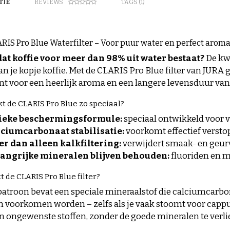
TIE
REVIEWS
TAGS (1)
RIS Pro Blue Waterfilter – Voor puur water en perfect arom
dat koffie voor meer dan 98% uit water bestaat?
De kwa
n je kopje koffie. Met de CLARIS Pro Blue filter van JURA g
nt voor een heerlijk aroma en een langere levensduur van
 de CLARIS Pro Blue zo speciaal?
ieke beschermingsformule:
speciaal ontwikkeld voor
ciumcarbonaat stabilisatie:
voorkomt effectief versto
r dan alleen kalkfiltering:
verwijdert smaak- en geurv
angrijke mineralen blijven behouden:
fluoriden en m
 de CLARIS Pro Blue filter?
rpatroon bevat een speciale mineraalstof die calciumcarbon
n voorkomen worden – zelfs als je vaak stoomt voor cappucci
n ongewenste stoffen, zonder de goede mineralen te verl