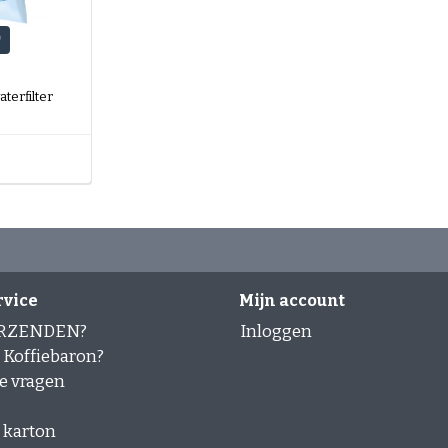
aterfilter
rvice
Mijn account
ERZENDEN?
Inloggen
Koffiebaron?
e vragen
 karton