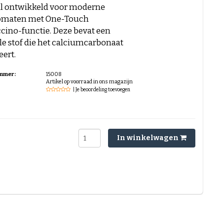
al ontwikkeld voor moderne
omaten met One-Touch
cino-functie. Deze bevat een
e stof die het calciumcarbonaat
eert.
ummer:
15008
Artikel op voorraad in ons magazijn
| Je beoordeling toevoegen
5
In winkelwagen