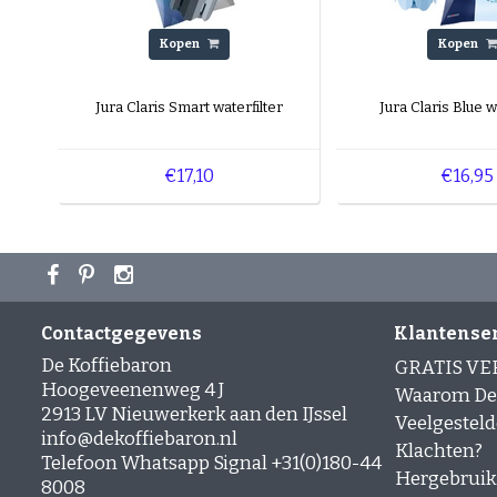
Kopen
Kopen
Jura Claris Smart waterfilter
Jura Claris Blue w
€17,10
€16,95
Contactgegevens
Klantense
De Koffiebaron
GRATIS V
Hoogeveenenweg 4 J
Waarom De 
2913 LV Nieuwerkerk aan den IJssel
Veelgesteld
info@dekoffiebaron.nl
Klachten?
Telefoon Whatsapp Signal +31(0)180-44
Hergebruik
8008