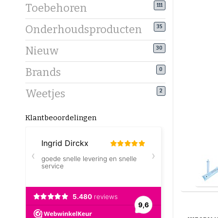
Toebehoren
111
Onderhoudsproducten
35
Nieuw
30
Brands
0
Weetjes
2
Klantbeoordelingen