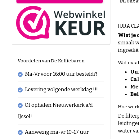
INFORMA
JURA CLA
Wist je 
smaak va
ingredië
Voordelen van De Koffiebaron
Wat maakt
Un
Ma-Vr voor 16:00 uur besteld?!
Cal
Mee
Levering volgende werkdag !!!
Bel
Of ophalen Nieuwerkerk a/d
Hoe werkt
De filte
IJssel!
leidinge
water va
Aanwezig ma-vr 10-17 uur