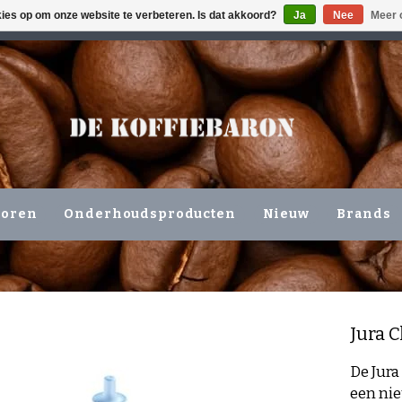
kies op om onze website te verbeteren. Is dat akkoord?
Ja
Nee
Meer 
ING VOLGENDE WERKDAG !!!
OF OPHALEN NIEUWERKERK 
horen
Onderhoudsproducten
Nieuw
Brands
Jura
C
De Jura
een ni