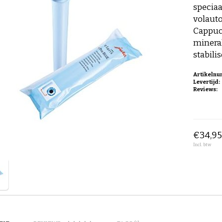
specia
volaut
Cappuc
mineral
stabilis
Artikeln
Levertijd:
Reviews:
€34,9
Incl. btw