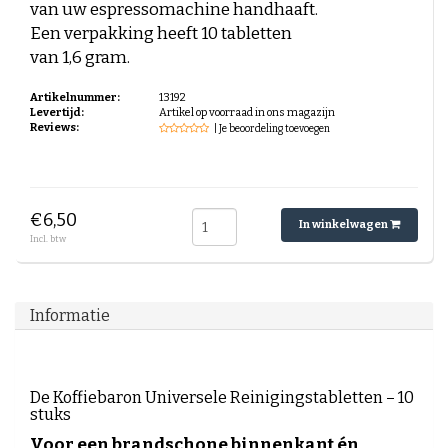
van uw espressomachine handhaaft.
Espresso-rub
Een verpakking heeft 10 tabletten
Peppermint Mocha
Gingerbread Latte
van 1,6 gram.
Cinnamon Latte
Laagjes Koffie
Artikelnummer:
13192
Nagerechten en gebak met Koffie
Levertijd:
Artikel op voorraad in ons magazijn
Reviews:
| Je beoordeling toevoegen
€6,50
In winkelwagen
Incl. btw
Informatie
De Koffiebaron Universele Reinigingstabletten – 10
stuks
Voor een brandschone binnenkant én