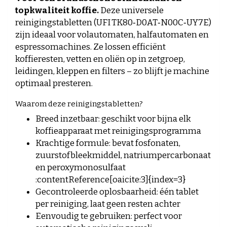
topkwaliteit koffie.
Deze universele
reinigingstabletten (UFI TK80‑D0AT‑N00C‑UY7E)
zijn ideaal voor volautomaten, halfautomaten en
espressomachines. Ze lossen efficiënt
koffieresten, vetten en oliën op in zetgroep,
leidingen, kleppen en filters – zo blijft je machine
optimaal presteren.
Waarom deze reinigingstabletten?
Breed inzetbaar: geschikt voor bijna elk
koffieapparaat met reinigingsprogramma
Krachtige formule: bevat fosfonaten,
zuurstofbleekmiddel, natriumpercarbonaat
en peroxymonosulfaat
:contentReference[oaicite:3]{index=3}
Gecontroleerde oplosbaarheid: één tablet
per reiniging, laat geen resten achter
Eenvoudig te gebruiken: perfect voor