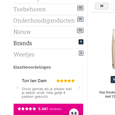
Toebehoren
111
Onderhoudsproducten
35
Nieuw
30
Brands
0
Weetjes
2
Klantbeoordelingen
Van Hout
met 2