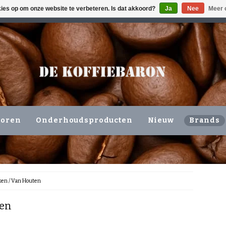
kies op om onze website te verbeteren. Is dat akkoord?
Ja
Nee
Meer 
ING VOLGENDE WERKDAG !!!
OF OPHALEN NIEUWERKERK 
horen
Onderhoudsproducten
Nieuw
Brands
ken
/
Van Houten
en