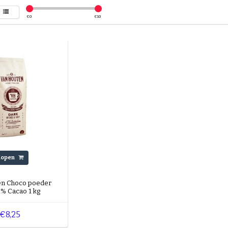
€
0
€
10
Kopen
en Choco poeder
1% Cacao 1 kg
€8,25