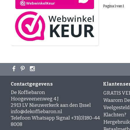
Pagina 1 van 1
Contactgegevens
Klantense
De Koffiebaron
GRATIS V
Hoogeveenenweg 4 J
Waarom De 
2913 LV Nieuwerkerk aan den IJssel
Veelgesteld
info@dekoffiebaron.nl
Klachten?
Telefoon Whatsapp Signal +31(0)180-44
Hergebruik
8008
Betaalmet