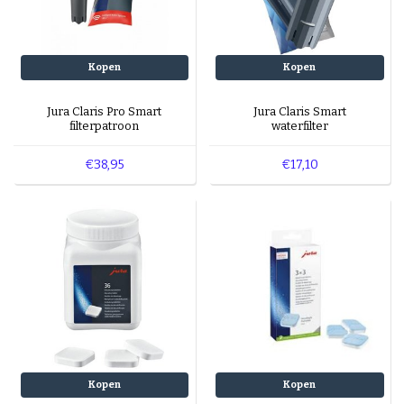
Espresso-rub
Peppermint Mocha
Gingerbread Latte
Cinnamon Latte
Kopen
Kopen
Laagjes Koffie
Nagerechten en gebak met Koffie
Jura Claris Pro Smart
Jura Claris Smart
filterpatroon
waterfilter
€38,95
€17,10
Kopen
Kopen