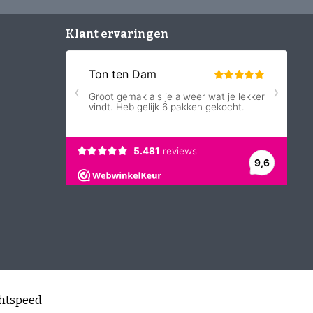
Klant ervaringen
htspeed