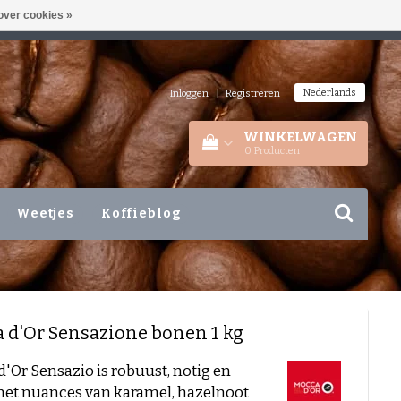
over cookies »
A/D IJSSEL!
AANWEZIG MA-VR 10-17 UUR
Nederlands
Inloggen
|
Registreren
WINKELWAGEN
0
Producten
Weetjes
Koffieblog
 d'Or
Sensazione bonen 1 kg
'Or Sensazio is robuust, notig en
met nuances van karamel, hazelnoot