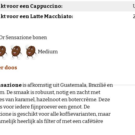
kt voor een Cappuccino:
kt voor een Latte Macchiato:
Or Sensazione bonen
Medium
er doos
nsazione
is afkomstig uit Guatemala, Brazilië en
m. De smaak is robuust, notig en zacht met
s van karamel, hazelnoot en botercrème. Deze
is voor iedere fijnproever een genot. De
ione is geschikt voor alle koffievarianten, maar
elijk heerlijk als filter of met een cafétière