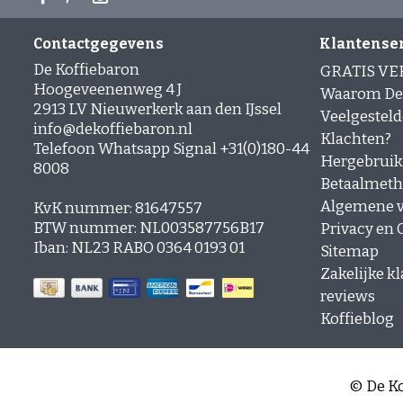
Contactgegevens
Klantense
De Koffiebaron
GRATIS V
Hoogeveenenweg 4 J
Waarom De 
2913 LV Nieuwerkerk aan den IJssel
Veelgesteld
info@dekoffiebaron.nl
Klachten?
Telefoon Whatsapp Signal +31(0)180-44
Hergebruik
8008
Betaalmet
Algemene 
KvK nummer: 81647557
BTW nummer: NL003587756B17
Privacy en C
Iban: NL23 RABO 0364 0193 01
Sitemap
Zakelijke k
reviews
Koffieblog
© De Ko