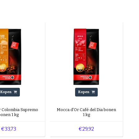
Kopen
Kopen
r Colombia Supremo
Mocca d'Or Café del Dia bonen
bonen 1 kg
1 kg
€33,73
€29,92