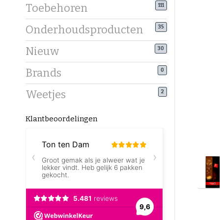
Toebehoren
111
Onderhoudsproducten
35
Nieuw
30
Brands
0
Weetjes
2
Klantbeoordelingen