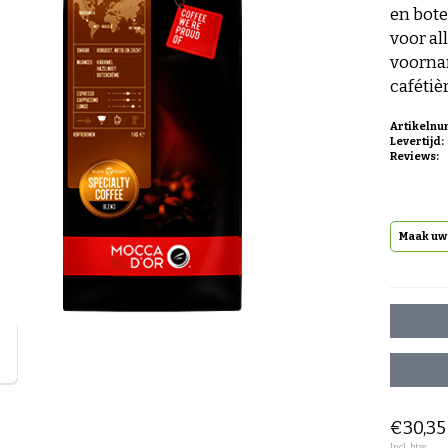
en bote
voor al
voornam
cafétiè
Artikeln
Levertijd:
Reviews:
Maak uw 
€30,35
Incl. btw