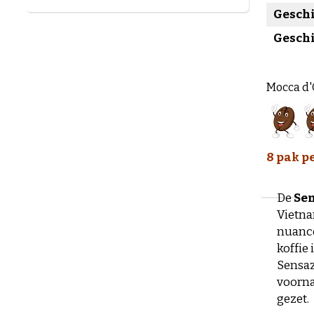
Geschi
Geschi
Mocca d'
8 pak p
De
Se
Vietna
nuance
koffie 
Sensaz
voornam
gezet.