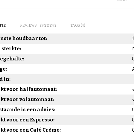
TIE
REVIEWS
TAGS (4)
nste houdbaar tot:
sterkte:
egehalte:
ge:
d in:
kt voor halfautomaat:
kt voor volautomaat:
taande is een advies:
kt voor een Espresso:
kt voor een Café Crème: