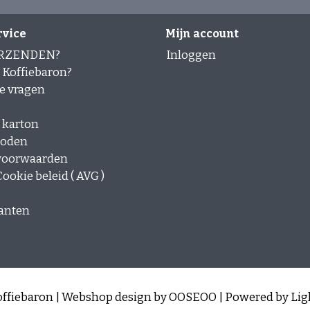
rvice
Mijn account
ERZENDEN?
Inloggen
Koffiebaron?
e vragen
 karton
hoden
voorwaarden
ookie beleid ( AVG )
lanten
ffiebaron | Webshop design by
OOSEOO
| Powered by
Lig