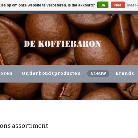
kies op om onze website te verbeteren. Is dat akkoord?
Ja
Nee
Meer 
ING VOLGENDE WERKDAG !!!
OF OPHALEN NIEUWERKERK 
horen
Onderhoudsproducten
Nieuw
Brands
ons assortiment