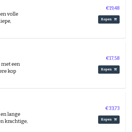
€19,48
en volle
Kopen
diepe,
€17,58
, met een
Kopen
ere kop
€33,73
 en lange
Kopen
en krachtige,