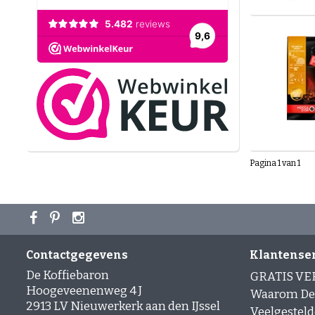
Pagina 1 van 1
Contactgegevens
Klantense
De Koffiebaron
GRATIS V
Hoogeveenenweg 4 J
Waarom De 
2913 LV Nieuwerkerk aan den IJssel
Veelgesteld