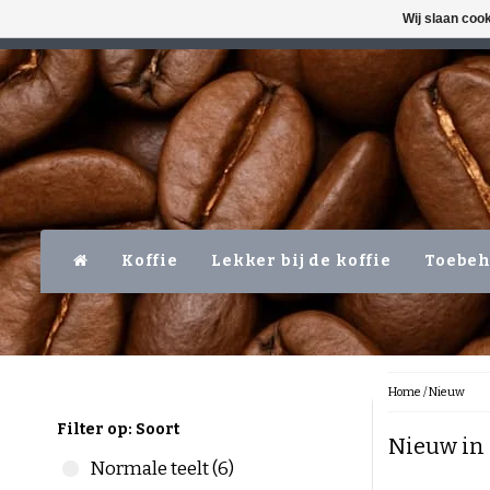
Wij slaan coo
MA-VR VOOR 16:00 UUR BESTELD?!
LEVER
Koffie
Lekker bij de koffie
Toebe
Home
/
Nieuw
Filter op: Soort
Nieuw in 
Normale teelt (6)