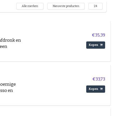
Alle merken
Nieuwste producten
24
€35,39
 afdronk en
Kopen
 een
€33,73
bloemige
Kopen
esso en