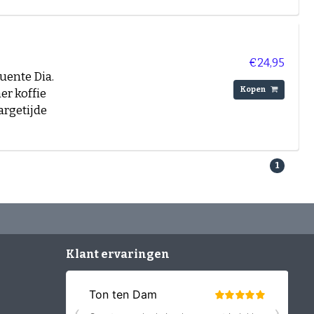
€24,95
uente Dia.
Kopen
er koffie
argetijde
1
Klant ervaringen