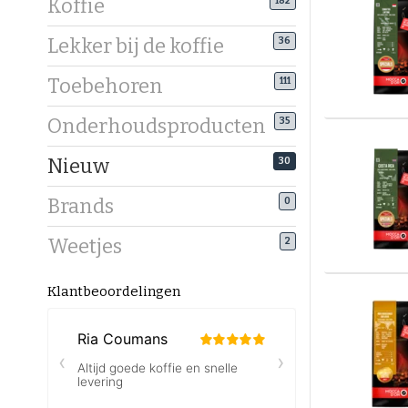
Koffie
182
Lekker bij de koffie
36
Toebehoren
111
Onderhoudsproducten
35
Nieuw
30
Brands
0
Weetjes
2
Klantbeoordelingen