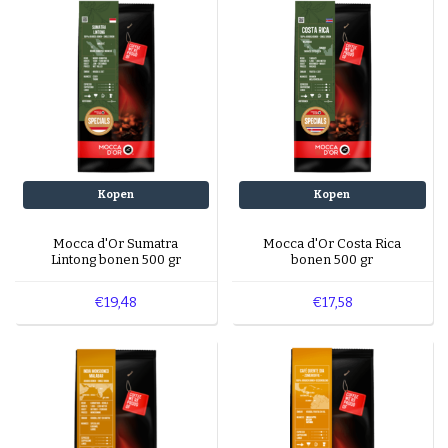
Espresso-rub
Peppermint Mocha
Gingerbread Latte
Cinnamon Latte
Laagjes Koffie
Nagerechten en gebak met Koffie
Kopen
Kopen
Mocca d'Or Sumatra
Mocca d'Or Costa Rica
Lintong bonen 500 gr
bonen 500 gr
€19,48
€17,58