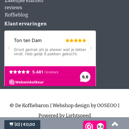
Zakelijke klanten
reviews
Koffieblog
Klant ervaringen
© De Koffiebaron | Webshop design by
OOSEOO
|
Powered by
Lightspeed
(0)
| €0,00
9,6