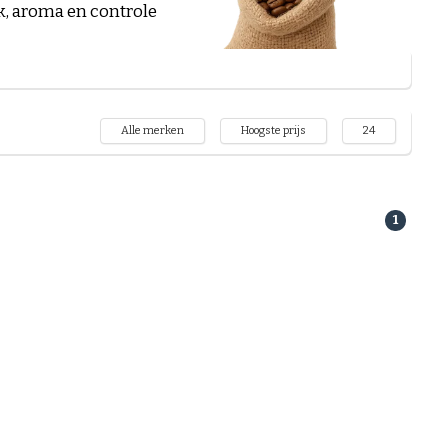
k, aroma en controle
Alle merken
Hoogste prijs
24
1
 van je kop koffie.