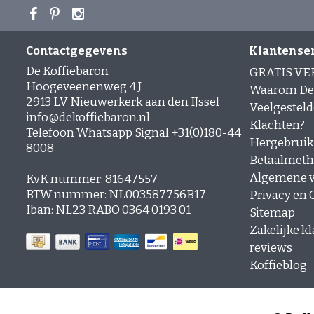
Contactgegevens
Klantense
De Koffiebaron
GRATIS V
Hoogeveenenweg 4 J
Waarom De 
2913 LV Nieuwerkerk aan den IJssel
Veelgesteld
info@dekoffiebaron.nl
Klachten?
Telefoon Whatsapp Signal +31(0)180-44
Hergebruik
8008
Betaalmet
Algemene 
KvK nummer: 81647557
BTW nummer: NL003587756B17
Privacy en C
Iban: NL23 RABO 0364 0193 01
Sitemap
Zakelijke k
reviews
Koffieblog