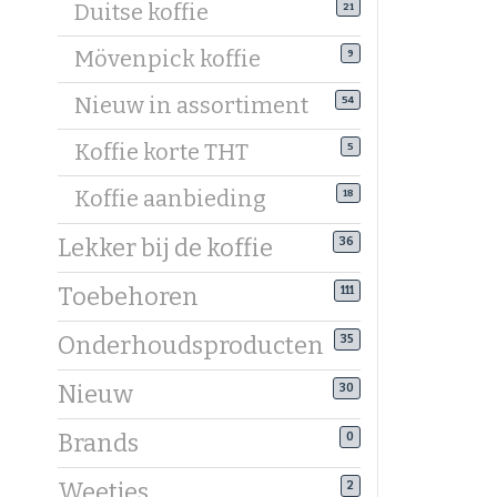
Duitse koffie
21
volle cre
Mövenpick koffie
9
Koffiebone
Mildere, 1
Nieuw in assortiment
54
filterkoff
Koffie korte THT
5
Bekijk bij
Koffie aanbieding
18
Koffiebo
Bij ieder
Lekker bij de koffie
36
karamel, f
Toebehoren
111
Koffiebon
Kies bone
Onderhoudsproducten
35
Topmerke
Nieuw
30
Onze sele
Brands
0
eenvoudig 
Weetjes
2
Voordeli