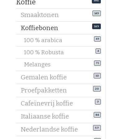
Koffie
182
Robusta-
Smaaktonen
149
Krac
Meer
Koffiebonen
169
Geef
Lees
100 % arabica
49
Veel mela
100 % Robusta
4
een blend
Melanges
71
Welke ko
Gemalen koffie
10
Niet elke 
zetmethod
Proefpakketten
20
Koffiebon
Cafeïnevrij koffie
7
Medium ge
voorkomen
Italiaanse koffie
84
Koffiebon
Nederlandse koffie
57
Donker ge