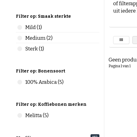
of filter
uit iedere
Filter op: Smaak sterkte
Snelle ke
Mild (1)
☕
Arabica
☕
Robust
Medium (2)
☕
Arabic
Sterk (1)
☕
Koffieb
Geen produc
Pagina 1 van 1
Arabica v
Filter op: Bonensoort
De keuze t
100% Arabica (5)
Hieronder 
Arabica-k
Filter op: Koffiebonen merken
Mild
Melitta (5)
Licht
Comp
Lees