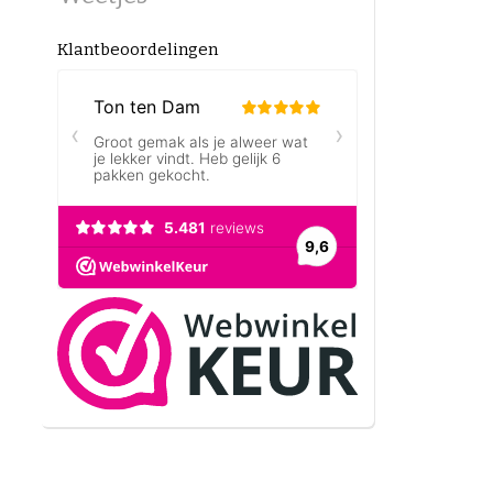
Kwaliteit 
Klantbeoordelingen
geniet van
Hoe bewa
Bewa
Koel 
Maal
Zo blijft 
Koffiebon
Wil je kof
direct onl
koffiebon