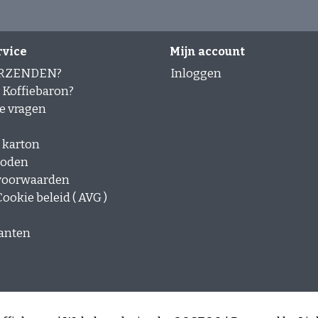
rvice
Mijn account
ERZENDEN?
Inloggen
Koffiebaron?
e vragen
 karton
hoden
voorwaarden
ookie beleid ( AVG )
lanten