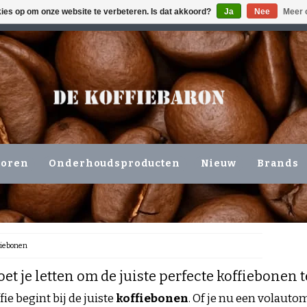
kies op om onze website te verbeteren. Is dat akkoord?
Ja
Nee
Meer 
ING VOLGENDE WERKDAG !!!
OF OPHALEN NIEUWERKERK 
horen
Onderhoudsproducten
Nieuw
Brands
fiebonen
t je letten om de juiste perfecte koffiebonen 
ie begint bij de juiste
koffiebonen
. Of je nu een volaut