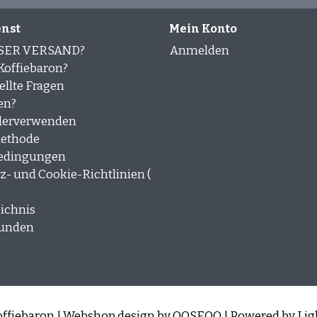
nst
Mein Konto
SER VERSAND?
Anmelden
offiebaron?
ellte Fragen
en?
derverwenden
ethode
edingungen
- und Cookie-Richtlinien (
ichnis
kunden
ffiebaron | Webshop design by
OOSEOO
| Powered by
Lig