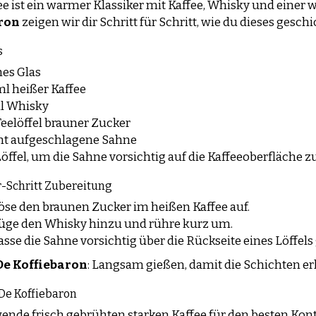
fee ist ein warmer Klassiker mit Kaffee, Whisky und einer
ron
zeigen wir dir Schritt für Schritt, wie du dieses gesc
s
hes Glas
ml heißer Kaffee
l Whisky
Teelöffel brauner Zucker
ht aufgeschlagene Sahne
Löffel, um die Sahne vorsichtig auf die Kaffeeoberfläche 
r-Schritt Zubereitung
öse den braunen Zucker im heißen Kaffee auf.
üge den Whisky hinzu und rühre kurz um.
asse die Sahne vorsichtig über die Rückseite eines Löffels 
De Koffiebaron
: Langsam gießen, damit die Schichten er
De Koffiebaron
ende frisch gebrühten starken Kaffee für den besten Kont