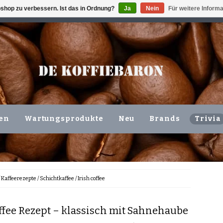
shop zu verbessern. Ist das in Ordnung?
Ja
Nein
Für weitere Inform
ING VOLGENDE WERKDAG !!!
ODER ABHOLUNG IN DEN N
en
Wartungsprodukte
Neu
Brands
Trivia
/
Kaffeerezepte
/
Schichtkaffee
/
Irish coffee
offee Rezept – klassisch mit Sahnehaube