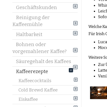
Whis
Geschäftskunden
0
Leic
Sofo
Reinigung der
Kaffeemühle
3
Welche Ka
Für Irish
Haltbarkeit
0
Luca
Bohnen oder
Mocc
vorgemahlener Kaffee?
0
Weitere S
Säuregehalt des Kaffees
Zur 
0
Latt
Kaffeerezepte
2
Vani
Kaffeecocktails
2
Cold Brewd Kaffee
0
Eiskaffee
0