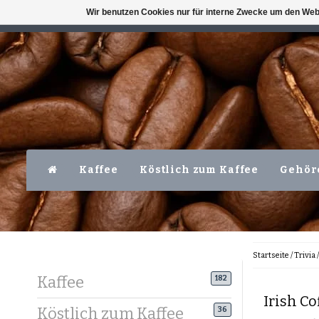
Wir benutzen Cookies nur für interne Zwecke um den Web
VERFÜGBAR MO-FR VOR 16 UHR
LEVER
Kaffee
Köstlich zum Kaffee
Gehör
Startseite
/
Trivia
Kaffee
182
Irish C
Köstlich zum Kaffee
36