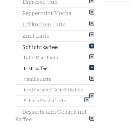
Espresso-rub
0
Peppermint Mocha
0
Lebkuchen Latte
0
Zimt Latte
0
Schichtkaffee
0
Latte Macchiato
0
Irish coffee
0
Vanille Latte
0
Iced Caramel Schichtkaffee
0
Schoko Mokka Latte
0
Desserts und Gebäck mit
Kaffee
0