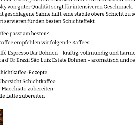
ky von guter Qualität sorgt für intensiveren Geschmack.
ht geschlagene Sahne hilft, eine stabile obere Schicht zu s
rt servieren für den besten Schichteffekt.
ffee passt am besten?
 Coffee empfehlen wir folgende Kaffees:
ffé Espresso Bar Bohnen
– kräftig, vollmundig und harm
a d'Or Brazil São Luiz Estate Bohnen
– aromatisch und reic
chichtkaffee-Rezepte
Übersicht Schichtkaffee
e Macchiato zubereiten
lle Latte zubereiten