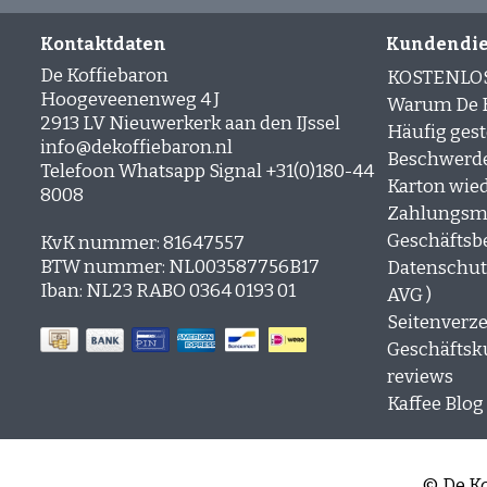
Kontaktdaten
Kundendie
De Koffiebaron
KOSTENLO
Hoogeveenenweg 4 J
Warum De K
2913 LV Nieuwerkerk aan den IJssel
Häufig gest
info@dekoffiebaron.nl
Beschwerd
Telefoon Whatsapp Signal +31(0)180-44
Karton wie
8008
Zahlungsm
Geschäftsb
KvK nummer: 81647557
BTW nummer: NL003587756B17
Datenschutz
Iban: NL23 RABO 0364 0193 01
AVG )
Seitenverze
Geschäfts
reviews
Kaffee Blog
© De Ko