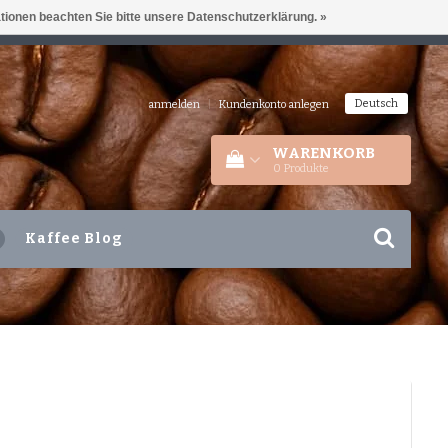
ationen beachten Sie bitte unsere Datenschutzerklärung. »
IEDERLANDEN
+31 180 44 8008
Deutsch
anmelden
|
Kundenkonto anlegen
WARENKORB
0
Produkte
Kaffee Blog