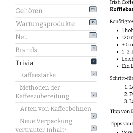
Irish Cof
Koffieba
Gehören
111
Benötigte
Wartungsprodukte
35
1 ho
Neu
30
120 
30 m
Brands
0
1–2 
Leic
Trivia
2
Ein 
Kaffeestärke
0
Schritt-fü
Methoden der
L
F
Kaffeezubereitung
0
L
Arten von Kaffeebohnen
Tipp von
0
Neue Verpackung,
Tipps von 
vertrauter Inhalt?
0
Verw