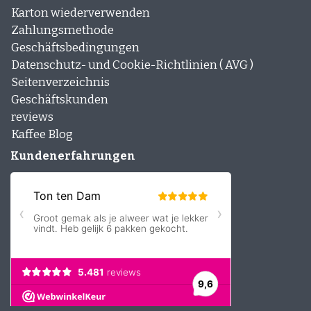
Karton wiederverwenden
Espresso-Rub in Desserts
Ja, das geht! Besonders gut in Brownies
Zahlungsmethode
oder Schoko-Crèmes.
Geschäftsbedingungen
Datenschutz- und Cookie-Richtlinien ( AVG )
Aufbewahren & Verwenden
Seitenverzeichnis
So bleibt dein Rub frisch und aromatisch –
Geschäftskunden
Tipps zur Lagerung.
reviews
Kaffee Blog
Nicht nur für Fleisch
Kundenerfahrungen
Entdecke neue Anwendungen: Rub auf
Popcorn, Nüssen oder in Marinaden.
Espresso Rub Geschenkset
Das ideale Mitbringsel für Kaffeefans und
Grillmeister.
Jetzt ausprobieren
Espresso-Rub ist kein Food-Trend mehr,