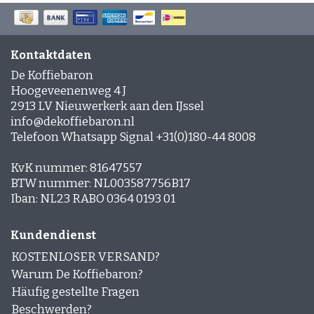
Der perfekte Startpunkt mit
Grundmischung und kreativen Ideen.
Kontaktdaten
Espresso-Rub für Fleisch
Würzig, rauchig und ideal für BBQ-
De Koffiebaron
Hoogeveenenweg 4 J
Liebhaber.
2913 LV Nieuwerkerk aan den IJssel
info@dekoffiebaron.nl
Espresso-Rub für Gemüse
Telefoon Whatsapp Signal +31(0)180-44 8008
Besonders lecker auf gegrillter Aubergine
oder Zucchini.
KvK nummer: 81647557
BTW nummer: NL003587756B17
Espresso-Rub für Tofu & Tempeh
Iban: NL23 RABO 0364 0193 01
Verleiht pflanzlichen Zutaten Tiefe und
Charakter.
Kundendienst
KOSTENLOSER VERSAND?
In Saucen & Dips
Warum De Koffiebaron?
Ein Hauch Rub für BBQ-Soßen, Butter oder
Häufig gestellte Fragen
Dressings.
Beschwerden?