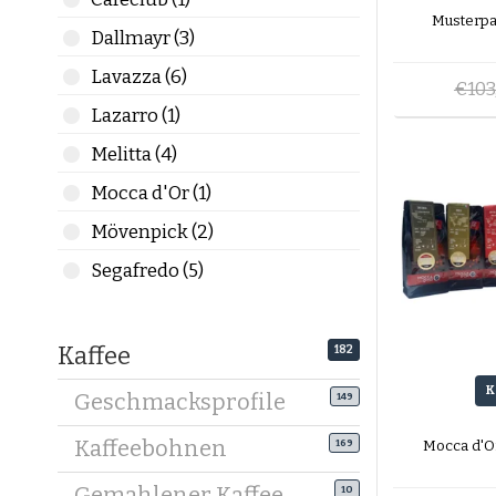
Kaffeebo
Musterpa
Dallmayr (3)
schnellst
Bestellun
Lavazza (6)
€103
zu Hause 
Lazarro (1)
Haben Sie
Melitta (4)
Der Coffe
Mocca d'Or (1)
Produkt K
kontaktie
Mövenpick (2)
Wir werde
Segafredo (5)
Kaffee
182
K
Geschmacksprofile
149
Kaffeebohnen
Mocca d'O
169
Gemahlener Kaffee
10