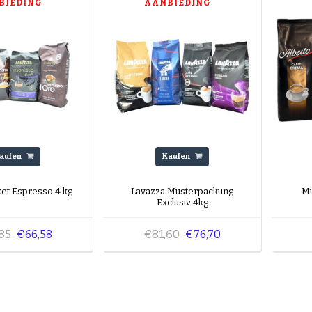
BIEDING
AANBIEDING
aufen
Kaufen
et Espresso 4 kg
Lavazza Musterpackung
Mu
Exclusiv 4kg
,85
€81,60
€66,58
€76,70