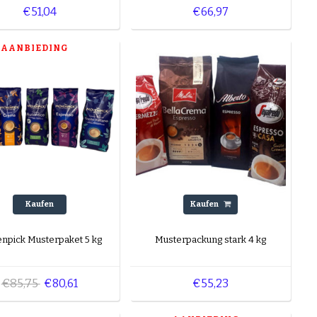
€51,04
€66,97
AANBIEDING
Kaufen
Kaufen
npick Musterpaket 5 kg
Musterpackung stark 4 kg
€85,75
€80,61
€55,23