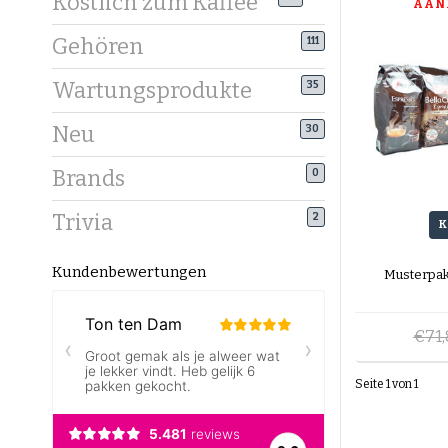
Köstlich zum Kaffee
AAN
Gehören
111
Wartungsprodukte
35
Neu
30
Brands
0
Trivia
2
K
Kundenbewertungen
Musterpak
€71
Seite 1 von 1