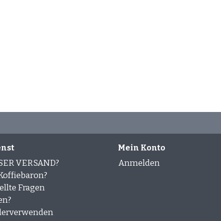
nst
Mein Konto
SER VERSAND?
Anmelden
offiebaron?
ellte Fragen
en?
derverwenden