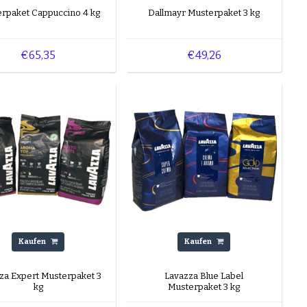
eebohnen
rpaket Cappuccino 4 kg
Dallmayr Musterpaket 3 kg
tets bemüht,
sten Tag bei Ihnen
€65,35
€49,26
Wissen rund um das
ndenservice-Seite
tzen.
Kaufen
Kaufen
za Expert Musterpaket 3
Lavazza Blue Label
kg
Musterpaket 3 kg