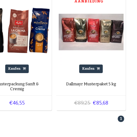
AANBIEDING
Kaufen
Kaufen
sterpackung Sanft &
Dallmayr Musterpaket 5 kg
Cremig
€89,25
€46,55
€85,68
1