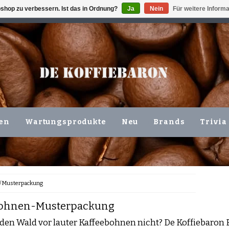
shop zu verbessern. Ist das in Ordnung?
Ja
Nein
Für weitere Inform
ING VOLGENDE WERKDAG !!!
ODER ABHOLUNG IN DEN N
en
Wartungsprodukte
Neu
Brands
Trivia
/
Musterpackung
bohnen-Musterpackung
 den Wald vor lauter Kaffeebohnen nicht? De Koffiebaron B