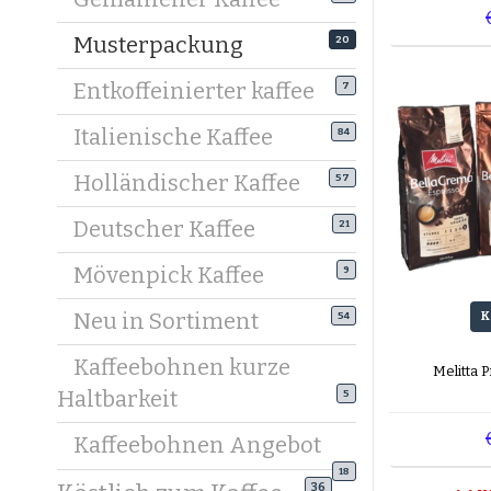
Musterpackung
20
Entkoffeinierter kaffee
7
Italienische Kaffee
84
Holländischer Kaffee
57
Deutscher Kaffee
21
Mövenpick Kaffee
9
Neu in Sortiment
K
54
Kaffeebohnen kurze
Melitta 
Haltbarkeit
5
Kaffeebohnen Angebot
18
36