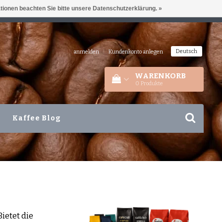
ationen beachten Sie bitte unsere Datenschutzerklärung. »
IEDERLANDEN
+31 180 44 8008
Deutsch
anmelden
|
Kundenkonto anlegen
WARENKORB
0
Produkte
Kaffee Blog
ietet die