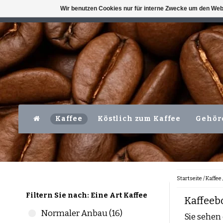
Wir benutzen Cookies nur für interne Zwecke um den Web
VERFÜGBAR MO-FR VOR 16 UHR
LEVER
Kaffee
Köstlich zum Kaffee
Gehör
Startseite
/
Kaffee
Filtern Sie nach: Eine Art Kaffee
Kaffee
Normaler Anbau (16)
Sie sehen