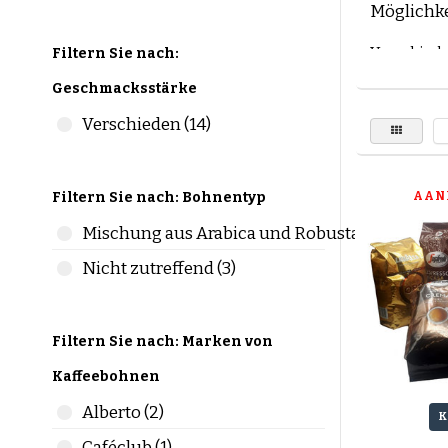
Möglichke
Verschied
Filtern Sie nach:
Entdecken
Geschmacksstärke
Sortiment
Verschieden (14)
Kaffeemar
Kaffeebo
Dallmay
Filtern Sie nach: Bohnentyp
AAN
Bestellen 
Mischung aus Arabica und Robusta (14)
Kaffee gib
Nicht zutreffend (3)
Bevorzuge
Vorliebe 
unterschi
Filtern Sie nach: Marken von
Auch hier
Wir haben
Kaffeebohnen
Wenn Sie 
Alberto (2)
K
wettbewer
Caféclub (1)