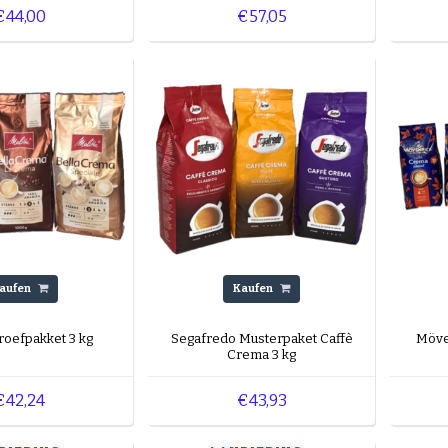
€44,00
€57,05
aufen
Kaufen
Proefpakket 3 kg
Segafredo Musterpaket Caffè
Möve
Crema 3 kg
€42,24
€43,93