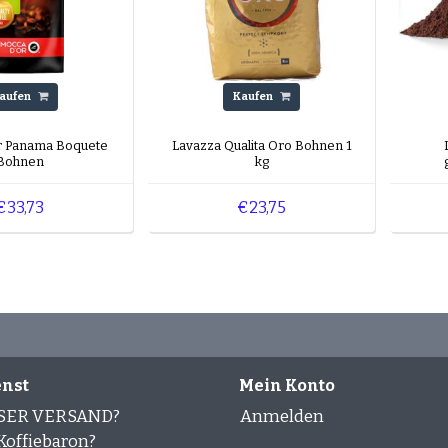
aufen
Kaufen
r Panama Boquete
Lavazza Qualita Oro Bohnen 1
Bohnen
kg
€33,73
€23,75
nst
Mein Konto
SER VERSAND?
Anmelden
offiebaron?