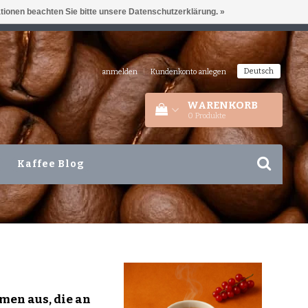
ationen beachten Sie bitte unsere Datenschutzerklärung. »
IEDERLANDEN
+31 180 44 8008
Deutsch
anmelden
|
Kundenkonto anlegen
WARENKORB
0
Produkte
Kaffee Blog
men aus, die an