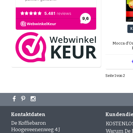
K
Mocca d'O
Seite 1 von 2
Kontaktdaten
Kundendie
De Koffiebaron
KOSTENLO
Hoogeveenenweg 4 J
Warum De K