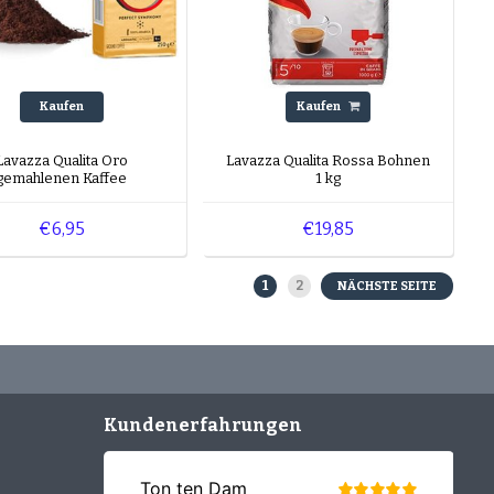
Kaufen
Kaufen
Lavazza Qualita Oro
Lavazza Qualita Rossa Bohnen
gemahlenen Kaffee
1 kg
€6,95
€19,85
1
2
NÄCHSTE SEITE
Kundenerfahrungen