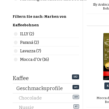
liebt. Ide
Illy Arabic
Probieren
Boh
Aromen u
Filtern Sie nach: Marken von
Kaffeebohnen
ILLY (2)
Paraná (2)
Lavazza (7)
Mocca d'Or (16)
Kaffee
182
K
Geschmacksprofile
149
Chocolade
109
Mocca d
Bo
Nussig
67