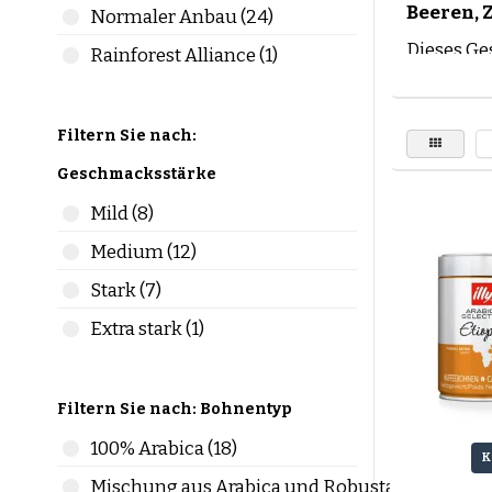
Beeren, Z
Normaler Anbau (24)
Dieses Ge
Rainforest Alliance (1)
besonders
reichen v
und Verar
Filtern Sie nach:
Wie erken
Geschmacksstärke
Fris
Mild (8)
Arom
Medium (12)
Oft 
Stark (7)
Wie entst
Extra stark (1)
Diese Aro
„Washed“-
Anbau, de
Filtern Sie nach: Bohnentyp
Für wen is
100% Arabica (18)
K
Für den a
Mischung aus Arabica und Robusta (9)