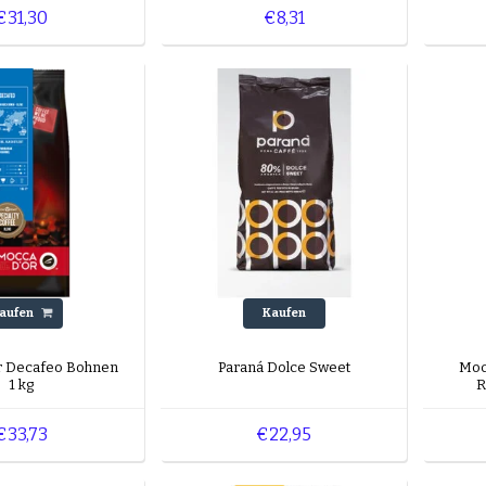
€31,30
€8,31
aufen
Kaufen
r Decafeo Bohnen
Paraná Dolce Sweet
Moc
1 kg
R
€33,73
€22,95