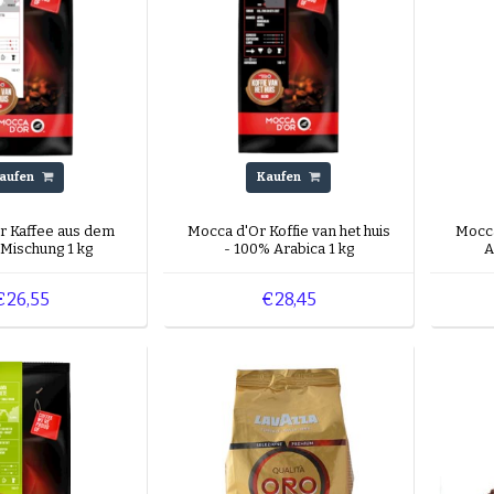
aufen
Kaufen
r Kaffee aus dem
Mocca d'Or Koffie van het huis
Mocca
 Mischung 1 kg
- 100% Arabica 1 kg
A
€26,55
€28,45