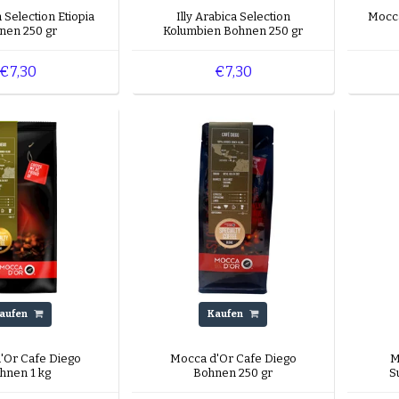
al für Filterkaffee oder Slow-Coffee-Methoden.
a Selection Etiopia
Illy Arabica Selection
Mocca
 Sie einen fruchtigen Kaffee und entdecken Sie eine Welt 
nen 250 gr
Kolumbien Bohnen 250 gr
nd überraschender Geschmacksnoten.
€7,30
€7,30
aufen
Kaufen
'Or Cafe Diego
Mocca d'Or Cafe Diego
M
hnen 1 kg
Bohnen 250 gr
S