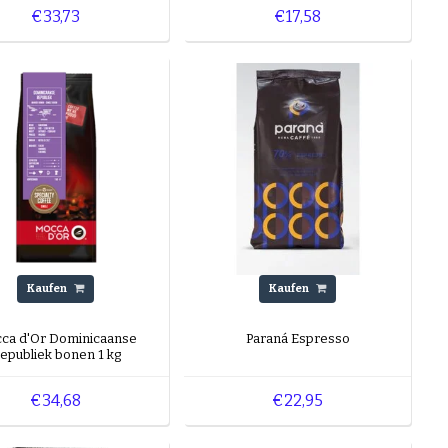
€33,73
€17,58
Kaufen
Kaufen
ca d'Or Dominicaanse
Paraná Espresso
epubliek bonen 1 kg
€34,68
€22,95