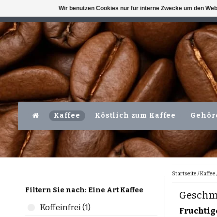
Wir benutzen Cookies nur für interne Zwecke um den Web
VERFÜGBAR MO-FR VOR 16 UHR
LEVER
Kaffee
Köstlich zum Kaffee
Gehör
Startseite
/
Kaffee
Filtern Sie nach: Eine Art Kaffee
Geschma
Koffeinfrei (1)
Fruchtig