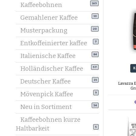
Kaffeebohnen
169
Gemahlener Kaffee
10
Musterpackung
20
Entkoffeinierter kaffee
7
Italienische Kaffee
84
Holländischer Kaffee
57
K
Deutscher Kaffee
21
Lavazza 
Gr
Mövenpick Kaffee
9
Neu in Sortiment
54
Kaffeebohnen kurze
Haltbarkeit
5