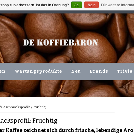
shop zu verbessern. Ist das in Ordnung?
Ja
Nein
Für weitere Inform
ING VOLGENDE WERKDAG !!!
ODER ABHOLUNG IN DEN N
en
Wartungsprodukte
Neu
Brands
Trivia
/
Geschmacksprofile
/
Fruchtig
cksprofil: Fruchtig
er Kaffee zeichnet sich durch frische, lebendige Aro