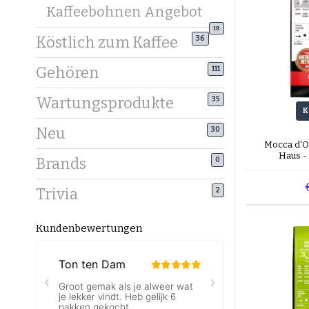
Kaffeebohnen Angebot
18
Köstlich zum Kaffee
36
Gehören
111
Wartungsprodukte
35
K
Neu
30
Mocca d'O
Haus -
Brands
0
Trivia
2
Kundenbewertungen