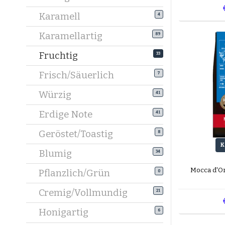
Karamell
4
Karamellartig
89
Fruchtig
33
Frisch/Säuerlich
7
Würzig
41
Erdige Note
41
Geröstet/Toastig
8
K
Blumig
34
Mocca d'O
Pflanzlich/Grün
0
Cremig/Vollmundig
21
Honigartig
6