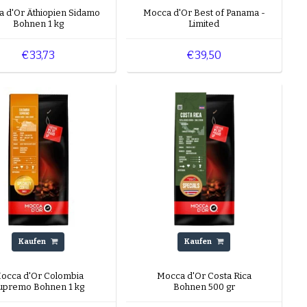
 d'Or Äthiopien Sidamo
Mocca d'Or Best of Panama -
voller lebendiger
Bohnen 1 kg
Limited
€33,73
€39,50
Kaufen
Kaufen
occa d'Or Colombia
Mocca d'Or Costa Rica
upremo Bohnen 1 kg
Bohnen 500 gr