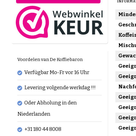
INFORMA
Mindes
Gesch
Koffei
Misch
Gewac
Voordelen van De Koffiebaron
Geeign
Verfügbar Mo-Fr vor 16 Uhr
Geeign
Nachfo
Levering volgende werkdag !!!
Geeign
Oder Abholung in den
Geeign
Niederlanden
Geeign
Geeign
+31 180 44 8008