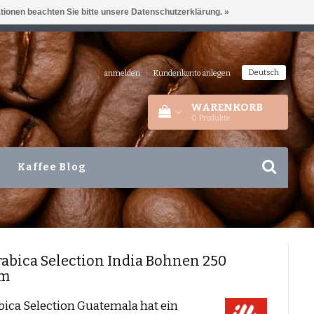
ationen beachten Sie bitte unsere Datenschutzerklärung. »
IEDERLANDEN
+31 180 44 8008
Deutsch
anmelden
|
Kundenkonto anlegen
WARENKORB
0
Produkte
Kaffee Blog
abica Selection India Bohnen 250
m
abica Selection Guatemala hat ein