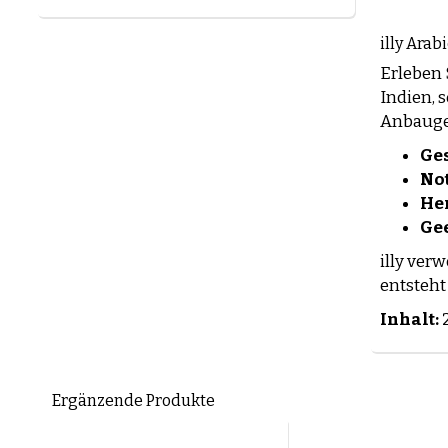
illy Arab
Erleben S
Indien, 
Anbaugeb
Ge
Not
Her
Gee
illy ver
entsteht
Inhalt:
2
Ergänzende Produkte