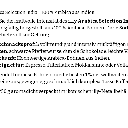
ica Selection India – 100 % Arabica aus Indien
ie die kraftvolle Intensität des
illy Arabica Selection I
sorgfältig hergestellt aus 100 % Arabica-Bohnen. Diese So
iete voll zur Geltung.
schmacksprofil:
vollmundig und intensiv mit kräftigen
en:
schwarze Pfefferwürze, dunkle Schokolade, leichte V
kunft:
Hochwertige Arabica-Bohnen aus Indien.
ignet für:
Espresso, Filterkaffee, Mokkakanne oder Voll
wendet für diese Bohnen nur die besten 1 % der weltweiten 
 eine ausgewogene, geschmacklich komplexe Tasse Kaffee –
50 g aromadicht verpackt im ikonischen illy-Metallbehält