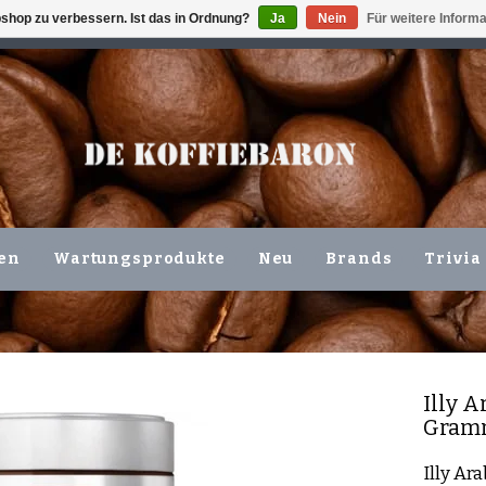
shop zu verbessern. Ist das in Ordnung?
Ja
Nein
Für weitere Inform
ING VOLGENDE WERKDAG !!!
ODER ABHOLUNG IN DEN N
en
Wartungsprodukte
Neu
Brands
Trivia
Illy
Ar
Gram
Illy Ar