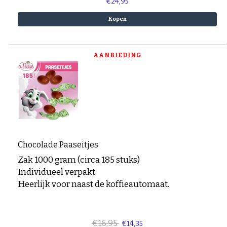
€24,95
Espresso-rub
Peppermint Mocha
Kopen
Gingerbread Latte
Cinnamon Latte
Laagjes Koffie
AANBIEDING
Nagerechten en gebak met Koffie
Chocolade Paaseitjes
Zak 1000 gram (circa 185 stuks)
Individueel verpakt
Heerlijk voor naast de koffieautomaat.
€16,95
€14,35