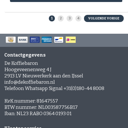
1
2
3
4
VOLGENDE VORIGE
Contactgegevens
De Koffiebaron
Hoogeveenenweg 4 J
2913 LV Nieuwerkerk aan den IJssel
info@dekoffiebaron.nl
Telefoon Whatsapp Signal +31(0)180-44 8008
KvK nummer: 81647557
BTW nummer: NL003587756B17
Iban: NL23 RABO 0364 0193 01