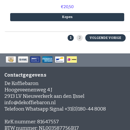
€20,50
Kopen
1
2
VOLGENDE VORIGE
Contactgegevens
De Koffiebaron
Hoogeveenenweg 4 J
2913 LV Nieuwerkerk aan den IJssel
info@dekoffiebaron.nl
Telefoon Whatsapp Signal +31(0)180-44 8008
KvK nummer: 81647557
BTW nummer: NL003587756B17