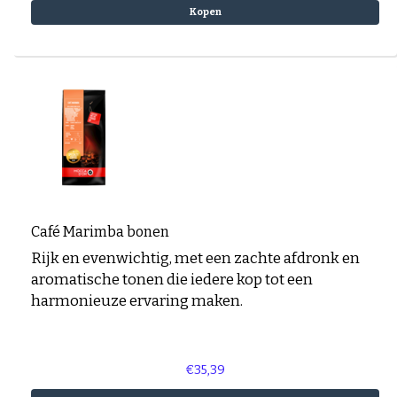
Espresso-rub
Kopen
Peppermint Mocha
Gingerbread Latte
Cinnamon Latte
Laagjes Koffie
Nagerechten en gebak met Koffie
Café Marimba bonen
Rijk en evenwichtig, met een zachte afdronk en
aromatische tonen die iedere kop tot een
harmonieuze ervaring maken.
€35,39