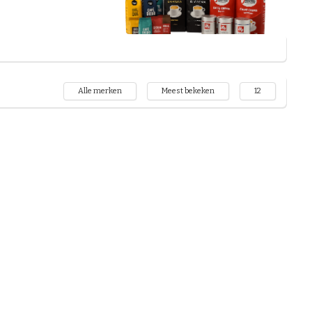
ebreide assortiment
populaire
offiebonen
Alle merken
Meest bekeken
12
ayr
of een
rrassen.
nnen
van belang. Ben je een
k jouw voorkeur met
 verschillende
ccino? Ook hier biedt
an voordelige prijzen
 aanbiedingen