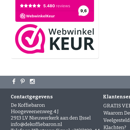
Contactgegevens
Klantense
De Koffiebaron
GRATIS V
Hoogeveenenweg 4 J
Waarom De 
2913 LV Nieuwerkerk aan den IJssel
Veelgesteld
info@dekoffiebaron.nl
Klachten?