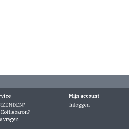
rvice
Mijn account
ERZENDEN?
Inloggen
Koffiebaron?
e vragen