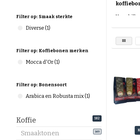
koffiebo
Verschille
Filter op: Smaak sterkte
Maak kenn
Diverse (1)
van De Kof
koffiemer
proefpak
Filter op: Koffiebonen merken
koffiebo
Mocca d'Or (1)
Bestel een
Koffie is 
liefhebbe
Filter op: Bonensoort
een koffi
Arabica en Robusta mix (1)
bereidinge
de Koffie
Koffie
182
Wij hebben
Wanneer u
Smaaktonen
149
in vergeli