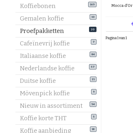
bestelt zu
Koffiebonen
169
Mocca d'Or 
afgeleverd
Gemalen koffie
geplaatst 
10
Proefpakketten
Heeft u n
20
Pagina 1 van 1
De Koffieb
Cafeïnevrij koffie
7
Wanneer u 
pagina.
Italiaanse koffie
84
Wij zulle
Nederlandse koffie
57
Duitse koffie
21
Mövenpick koffie
9
Nieuw in assortiment
54
Koffie korte THT
5
Koffie aanbieding
18