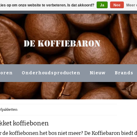
kies op om onze website te verbeteren. Is dat akkoord?
Ja
Nee
Meer 
ING VOLGENDE WERKDAG !!!
OF OPHALEN NIEUWERKERK 
horen
Onderhoudsproducten
Nieuw
Brands
efpakketten
kket koffiebonen
or de koffiebonen het bos niet meer? De Koffiebaron biedt