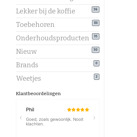
Lekker bij de koffie
36
Toebehoren
111
Onderhoudsproducten
35
Nieuw
30
Brands
0
Weetjes
2
Klantbeoordelingen