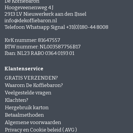
Hoe bewaar je koffiebonen?
De Koffiebaron
Hoogeveenenweg 4 J
Bewaar luchtdicht
2913 LV Nieuwerkerk aan den IJssel
Koel en droog, uit direct zonlicht
info@dekoffiebaron.nl
Maal pas vlak voor gebruik
Telefoon Whatsapp Signal +31(0)180-44 8008
Zo blijft het aroma optimaal en proef je verschil
KvK nummer: 81647557
in iedere kop.
BTW nummer: NL003587756B17
Koffiebonen bestellen bij De Koffiebaron
Iban: NL23 RABO 0364 0193 01
Wil je koffiebonen bestellen? Bekijk ons
assortiment, filter op jouw voorkeur en bestel
Klantenservice
direct online. Van krachtige espresso tot milde
GRATIS VERZENDEN?
Arabica: je vindt hier altijd de perfecte
Waarom De Koffiebaron?
koffiebonen.
Veelgestelde vragen
Klachten?
Hergebruik karton
Betaalmethoden
Algemene voorwaarden
Privacy en Cookie beleid ( AVG )