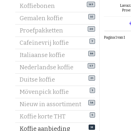
Hiernaast
Koffiebonen
169
Lavaz
Proe
nog snell
Gemalen koffie
10
verschill
Proefpakketten
20
Wij hebben
Pagina 1 van 1
Wanneer u
Cafeïnevrij koffie
7
in vergel
bestelt, z
Italiaanse koffie
84
afgeleverd
Nederlandse koffie
57
geplaatst 
Duitse koffie
21
Heeft u n
De Koffieb
Mövenpick koffie
9
Wanneer u 
pagina. W
Nieuw in assortiment
54
Koffie korte THT
5
Koffie aanbieding
18