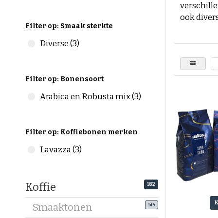
verschill
ook diver
Filter op: Smaak sterkte
informere
assortime
Diverse (3)
kopen en 
Hoe meer k
Filter op: Bonensoort
Bij De Ko
Arabica en Robusta mix (3)
vriendelij
de aanbie
ervoor ki
Filter op: Koffiebonen merken
koffiebone
procent. A
Lavazza (3)
desbetref
Vind gemak
Koffie
182
Als u op 
op onze ov
Smaaktonen
149
subcategor