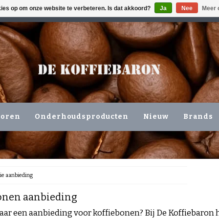
kies op om onze website te verbeteren. Is dat akkoord?
Ja
Nee
Meer 
ING VOLGENDE WERKDAG !!!
OF OPHALEN NIEUWERKERK 
horen
Onderhoudsproducten
Nieuw
Brands
ie aanbieding
onen aanbieding
aar een aanbieding voor koffiebonen? Bij De Koffiebaron