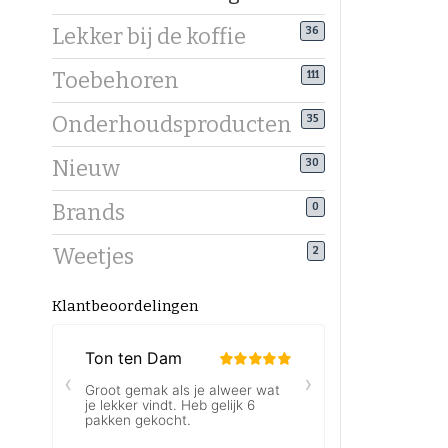
Lekker bij de koffie
36
Toebehoren
111
Onderhoudsproducten
35
Nieuw
30
Brands
0
Weetjes
2
Klantbeoordelingen