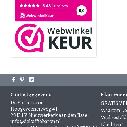
Contactgegevens
Klantense
De Koffiebaron
GRATIS V
Hoogeveenenweg 4 J
Waarom De 
2913 LV Nieuwerkerk aan den IJssel
Veelgesteld
info@dekoffiebaron.nl
Klachten?