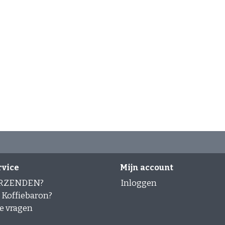
rvice
Mijn account
ERZENDEN?
Inloggen
Koffiebaron?
e vragen