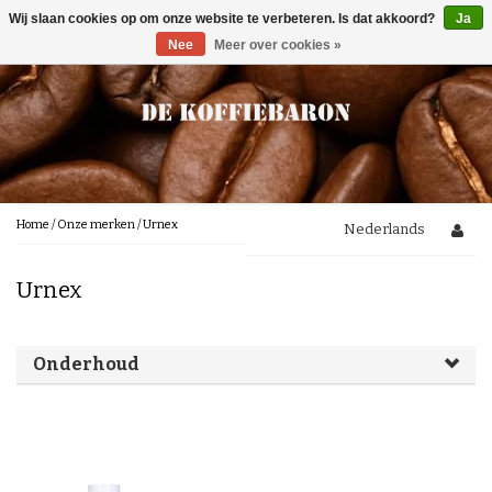
Wij slaan cookies op om onze website te verbeteren. Is dat akkoord?
Ja
Menu
Nee
Meer over cookies »
Koffie
Smaaktonen
Lekker bij de koffie
Chocolade
Noten
Koffiebonen
Toebehoren
Karamel
100 % arabica
Karamelachtig
100 % Robusta
In de Koffie
Gemalen koffie
Fruitig
Onderhoudsproducten
Home
/
Onze merken
/
Urnex
Nederlands
Melanges
Fris/Zuur
Waterfilters
Kruidig
Koekjes voor bij de koffie
Nieuw
Proefpakketten
Urnex
Aards
Gebakken/Toastachtig
Reinigingsproduckten
Kopjes en Bekers
Brands
Cafeïnevrij koffie
Bloemig
Plantaardig/Groen
Onderhoud
Ontkalking
Weetjes
Romig/Vol
Lepeltjes
Italiaanse koffie
Honingachtig
Segafredo
Koffiesterkte
Koffieblog
Melksysteem reiniger
Lucaffé
Onderhoud
Nederlandse koffie
Lavazza
Mocca d' Or
Koffiezetmethodes
Illy
Molen Reinger
Caféclub