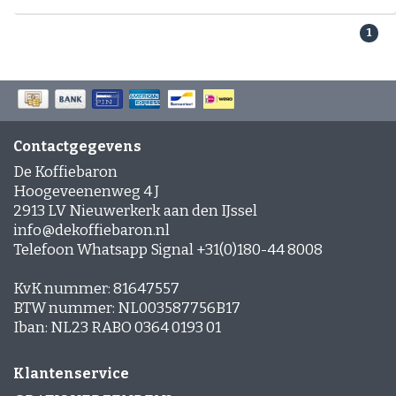
Espresso-rub
Peppermint Mocha
1
Gingerbread Latte
Cinnamon Latte
Laagjes Koffie
Nagerechten en gebak met Koffie
Contactgegevens
De Koffiebaron
Hoogeveenenweg 4 J
2913 LV Nieuwerkerk aan den IJssel
info@dekoffiebaron.nl
Telefoon Whatsapp Signal +31(0)180-44 8008
KvK nummer: 81647557
BTW nummer: NL003587756B17
Iban: NL23 RABO 0364 0193 01
Klantenservice