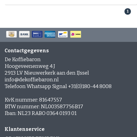
Espresso-rub
Peppermint Mocha
1
Gingerbread Latte
Cinnamon Latte
Laagjes Koffie
Nagerechten en gebak met Koffie
Contactgegevens
De Koffiebaron
Hoogeveenenweg 4 J
2913 LV Nieuwerkerk aan den IJssel
info@dekoffiebaron.nl
Telefoon Whatsapp Signal +31(0)180-44 8008
KvK nummer: 81647557
BTW nummer: NL003587756B17
Iban: NL23 RABO 0364 0193 01
Klantenservice