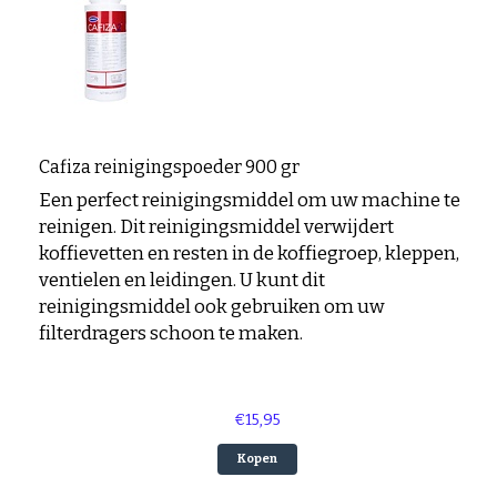
Duitse koffie
Caffè Paranà
Lazarro
Caffé Breda
Melitta
Soorten bonen
Killer Koffie
Bristot
Dallmayr
Arabica Koffie: De Milde, Aromatische Keuze
Mövenpick koffie
Alberto
Robusta Koffie: Sterk, Krachtig en Vol van Smaak
Nieuwe verpakking – Dezelfde koffie?
Arabica en Robusta Blends: Krachtige smaak en
Nieuw in assortiment
perfecte crema
Zakelijke klanten
Sterkte boonsoort versus Smaakkracht
Cafiza reinigingspoeder 900 gr
Bodem en Klimaat: Invloed op koffie smaak
Koffie korte THT
Een perfect reinigingsmiddel om uw machine te
Koffiemolen reinigen
reinigen. Dit reinigingsmiddel verwijdert
Koffie aanbieding
koffievetten en resten in de koffiegroep, kleppen,
Houdbaarheid
ventielen en leidingen. U kunt dit
reinigingsmiddel ook gebruiken om uw
Bonen of voorgemalen koffie?
filterdragers schoon te maken.
Zuurgraad van koffie
€15,95
Koffierecepten
Koffiecocktails
Kopen
Cold brewd koffie
IJskoffie