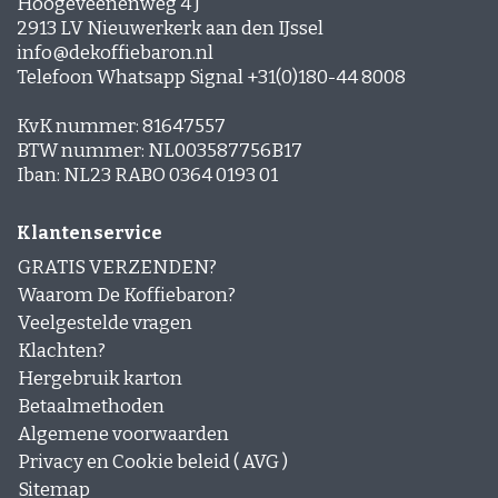
Hoogeveenenweg 4 J
Espresso-rub
2913 LV Nieuwerkerk aan den IJssel
Peppermint Mocha
info@dekoffiebaron.nl
Gingerbread Latte
Telefoon Whatsapp Signal +31(0)180-44 8008
Cinnamon Latte
Laagjes Koffie
KvK nummer: 81647557
Nagerechten en gebak met Koffie
BTW nummer: NL003587756B17
Iban: NL23 RABO 0364 0193 01
Klantenservice
GRATIS VERZENDEN?
Waarom De Koffiebaron?
Veelgestelde vragen
Klachten?
Hergebruik karton
Betaalmethoden
Algemene voorwaarden
Privacy en Cookie beleid ( AVG )
Sitemap