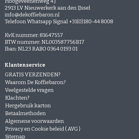
Hoogeveenenweg 4 J
Espresso-rub
2913 LV Nieuwerkerk aan den IJssel
Peppermint Mocha
info@dekoffiebaron.nl
Gingerbread Latte
Telefoon Whatsapp Signal +31(0)180-44 8008
Cinnamon Latte
Laagjes Koffie
KvK nummer: 81647557
Nagerechten en gebak met Koffie
BTW nummer: NL003587756B17
Iban: NL23 RABO 0364 0193 01
Klantenservice
GRATIS VERZENDEN?
Waarom De Koffiebaron?
Veelgestelde vragen
Klachten?
Hergebruik karton
Betaalmethoden
Algemene voorwaarden
Privacy en Cookie beleid ( AVG )
Sitemap