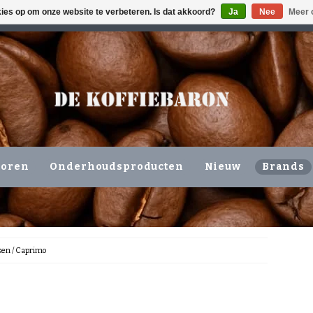
kies op om onze website te verbeteren. Is dat akkoord?
Ja
Nee
Meer 
ING VOLGENDE WERKDAG !!!
OF OPHALEN NIEUWERKERK 
horen
Onderhoudsproducten
Nieuw
Brands
ken
/
Caprimo