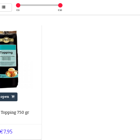
€
0
€
10
Kopen
Topping 750 gr
€7,95