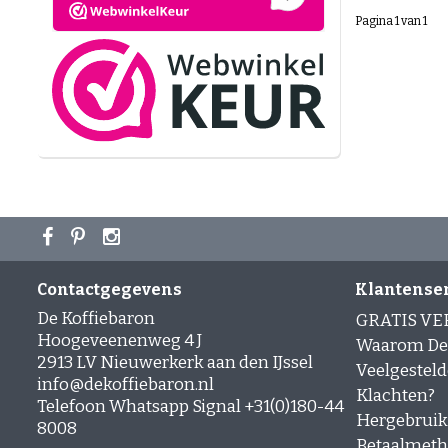
Pagina 1 van 1
Contactgegevens
Klantense
De Koffiebaron
GRATIS V
Hoogeveenenweg 4 J
Waarom De 
2913 LV Nieuwerkerk aan den IJssel
Veelgesteld
info@dekoffiebaron.nl
Klachten?
Telefoon Whatsapp Signal +31(0)180-44
Hergebruik
8008
Betaalmet