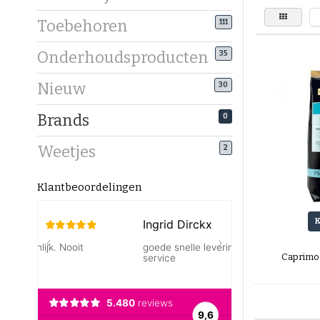
Toebehoren
111
Onderhoudsproducten
35
Nieuw
30
Brands
0
Weetjes
2
Klantbeoordelingen
Caprimo 