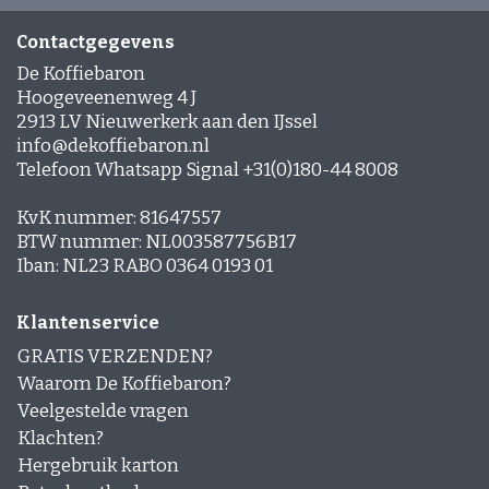
Espresso-rub
Peppermint Mocha
Contactgegevens
Gingerbread Latte
De Koffiebaron
Cinnamon Latte
Hoogeveenenweg 4 J
Laagjes Koffie
2913 LV Nieuwerkerk aan den IJssel
Nagerechten en gebak met Koffie
info@dekoffiebaron.nl
Telefoon Whatsapp Signal +31(0)180-44 8008
KvK nummer: 81647557
BTW nummer: NL003587756B17
Iban: NL23 RABO 0364 0193 01
Klantenservice
GRATIS VERZENDEN?
Waarom De Koffiebaron?
Veelgestelde vragen
Klachten?
Hergebruik karton