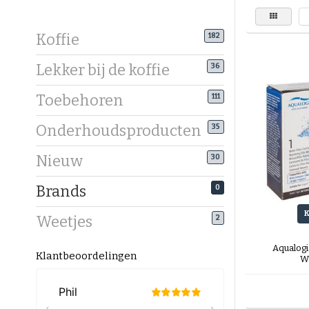
Koffie
182
Lekker bij de koffie
36
Toebehoren
111
Onderhoudsproducten
35
Nieuw
30
Brands
0
Weetjes
2
Aqualogi
Klantbeoordelingen
Wa