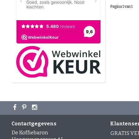
Pagina 1 van 1
Contactgegevens
Klantense
De Koffiebaron
GRATIS V