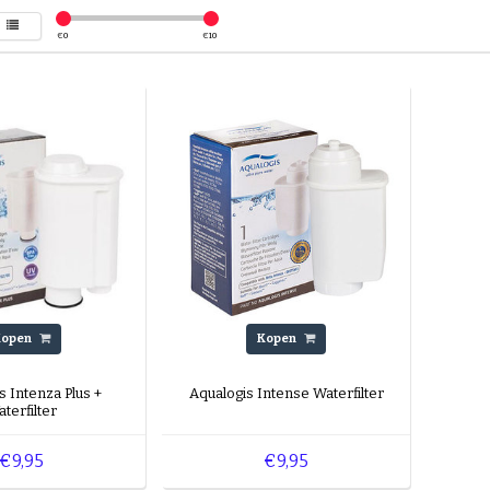
€
0
€
10
Kopen
Kopen
s Intenza Plus +
Aqualogis Intense Waterfilter
terfilter
€9,95
€9,95