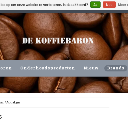
kies op om onze website te verbeteren. Is dat akkoord?
Ja
Nee
Meer 
ING VOLGENDE WERKDAG !!!
OF OPHALEN NIEUWERKERK 
horen
Onderhoudsproducten
Nieuw
Brands
ken
/
Aqualogis
s