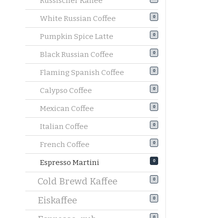
Russischer Kaffee
White Russian Coffee
0
Pumpkin Spice Latte
0
Black Russian Coffee
0
Flaming Spanish Coffee
0
Calypso Coffee
0
Mexican Coffee
0
Italian Coffee
0
French Coffee
0
Espresso Martini
0
Cold Brewd Kaffee
0
Eiskaffee
0
0