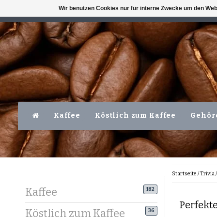
Wir benutzen Cookies nur für interne Zwecke um den Web
VERFÜGBAR MO-FR VOR 16 UHR
LEVER
Kaffee
Köstlich zum Kaffee
Gehör
Startseite
/
Trivia
Kaffee
182
Perfekte
Köstlich zum Kaffee
36