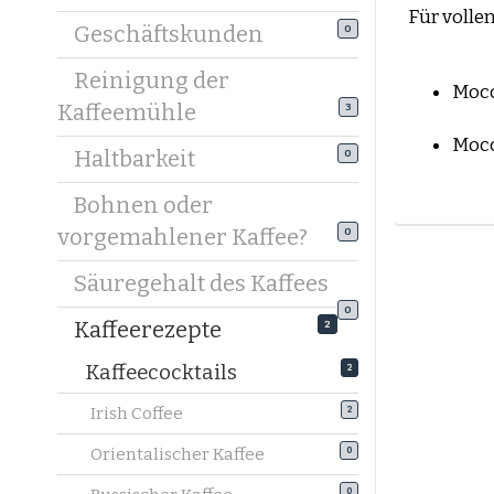
Für volle
Geschäftskunden
0
Reinigung der
Mocc
Kaffeemühle
3
Mocc
Haltbarkeit
0
Bohnen oder
vorgemahlener Kaffee?
0
Säuregehalt des Kaffees
0
Kaffeerezepte
2
Kaffeecocktails
2
Irish Coffee
2
Orientalischer Kaffee
0
0