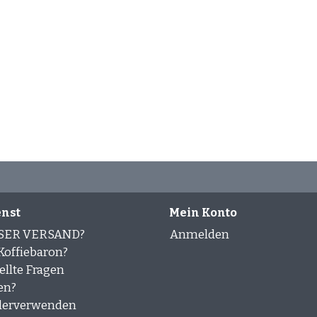
nst
Mein Konto
SER VERSAND?
Anmelden
offiebaron?
ellte Fragen
en?
derverwenden