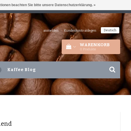
ationen beachten Sie bitte unsere Datenschutzerklärung. »
IEDERLANDEN
+31 180 44 8008
Deutsch
anmelden
|
Kundenkonto anlegen
WARENKORB
0
Produkte
Kaffee Blog
chend