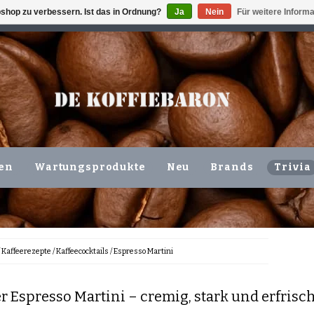
shop zu verbessern. Ist das in Ordnung?
Ja
Nein
Für weitere Inform
ING VOLGENDE WERKDAG !!!
ODER ABHOLUNG IN DEN N
en
Wartungsprodukte
Neu
Brands
Trivia
/
Kaffeerezepte
/
Kaffeecocktails
/
Espresso Martini
r Espresso Martini – cremig, stark und erfris