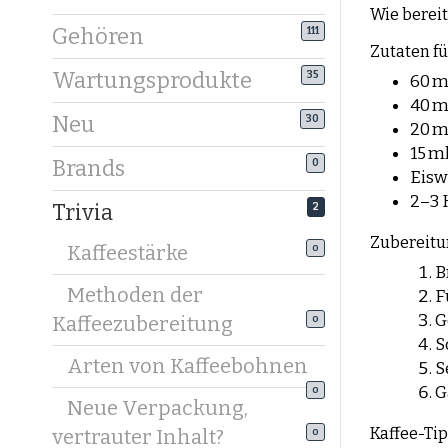
Wie bereit
Gehören
111
Zutaten für
Wartungsprodukte
35
60 m
40 m
Neu
30
20 ml
15 m
Brands
0
Eisw
2–3 
Trivia
2
Zubereitu
Kaffeestärke
0
B
Methoden der
F
G
Kaffeezubereitung
0
S
Arten von Kaffeebohnen
S
G
0
Neue Verpackung,
Kaffee-Tip
vertrauter Inhalt?
0