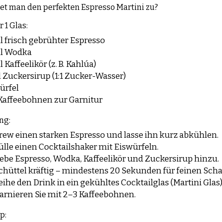
et man den perfekten Espresso Martini zu?
 1 Glas:
l frisch gebrühter Espresso
l Wodka
 Kaffeelikör (z. B. Kahlúa)
l Zuckersirup (1:1 Zucker-Wasser)
ürfel
Kaffeebohnen zur Garnitur
ng:
rew einen starken Espresso und lasse ihn kurz abkühlen.
ülle einen Cocktailshaker mit Eiswürfeln.
ebe Espresso, Wodka, Kaffeelikör und Zuckersirup hinzu.
chüttel kräftig – mindestens 20 Sekunden für feinen Sch
eihe den Drink in ein gekühltes Cocktailglas (Martini Glas)
arnieren Sie mit 2–3 Kaffeebohnen.
p: