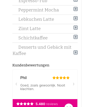
Espresso-rub
Peppermint Mocha
0
Lebkuchen Latte
0
Zimt Latte
0
Schichtkaffee
0
Desserts und Gebäck mit
Kaffee
0
Kundenbewertungen