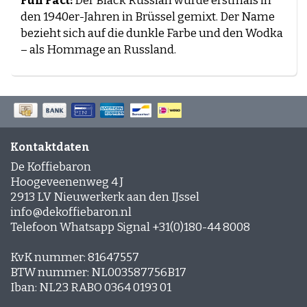
Fun Fact:
Der Black Russian wurde erstmals in
Cold Brewd Kaffee
den 1940er-Jahren in Brüssel gemixt. Der Name
Eiskaffee
bezieht sich auf die dunkle Farbe und den Wodka
– als Hommage an Russland.
Espresso-rub
Peppermint Mocha
Lebkuchen Latte
Zimt Latte
Kontaktdaten
De Koffiebaron
Schichtkaffee
Hoogeveenenweg 4 J
Desserts und Gebäck mit Kaffee
2913 LV Nieuwerkerk aan den IJssel
info@dekoffiebaron.nl
Telefoon Whatsapp Signal +31(0)180-44 8008
KvK nummer: 81647557
BTW nummer: NL003587756B17
Iban: NL23 RABO 0364 0193 01