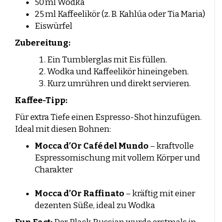
50 ml Wodka
Deutscher Kaffee
Caffè Paranà
Lazarro
Caffé Breda
Melitta
25 ml Kaffeelikör (z. B. Kahlúa oder Tia Maria)
Arten von Kaffeebohnen
Killer Koffie
Bristot
Dallmayr
Eiswürfel
Arabica Kaffee: Die Milde, Aromatische Wahl
Mövenpick Kaffee
Alberto
Robusta-Kaffee: Kräftig, kräftig und vollmundig im
Neue Verpackung, vertrauter Inhalt?
Zubereitung:
Geschmack
Neu in Sortiment
Arabica und Robusta Blends: Kräftiger geschmack
Ein Tumblerglas mit Eis füllen.
Geschäftskunden
und perfekte crema
Wodka und Kaffeelikör hineingeben.
Stärke der Bohnensorte versus Geschmackskraft
Kaffeebohnen kurze Haltbarkeit
Kurz umrühren und direkt servieren.
Boden und Klima: Einfluss auf Kaffeegeschmack
Reinigung der Kaffeemühle
Kaffee-Tipp:
Kaffeebohnen Angebot
Haltbarkeit
Für extra Tiefe einen Espresso-Shot hinzufügen.
Ideal mit diesen Bohnen:
Bohnen oder vorgemahlener Kaffee?
Mocca d’Or Café del Mundo
– kraftvolle
Espressomischung mit vollem Körper und
Säuregehalt des Kaffees
Charakter
Kaffeerezepte
Mocca d’Or Raffinato
– kräftig mit einer
Kaffeecocktails
dezenten Süße, ideal zu Wodka