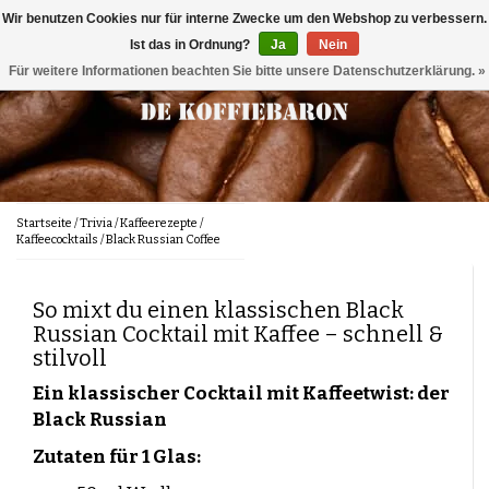
Wir benutzen Cookies nur für interne Zwecke um den Webshop zu verbessern.
Menu
Ist das in Ordnung?
Ja
Nein
Für weitere Informationen beachten Sie bitte unsere Datenschutzerklärung. »
Kaffee
Geschmacksprofile
Köstlich zum Kaffee
Chocolade
Nussig
Kaffeebohnen
Gehören
Karamell
100 % arabica
Karamellartig
100 % Robusta
Im Kaffee
Gemahlener Kaffee
Fruchtig
Wartungsprodukte
Startseite
/
Trivia
/
Kaffeerezepte
/
Mischungen
Kaffeecocktails
/
Black Russian Coffee
Frisch/Säuerlich
Wasserfilters
Würzig
Köstlich neben Kaffee
Neu
Musterpackung
Erdige Note
So mixt du einen klassischen Black
Geröstet/Toastig
Reinigungsmittel
Geschirr
Brands
Russian Cocktail mit Kaffee – schnell &
Entkoffeinierter kaffee
Blumig
stilvoll
Pflanzlich/Grün
Entkalkung
Trivia
Cremig/Vollmundig
Löffel
Italienische Kaffee
Ein klassischer Cocktail mit Kaffeetwist: der
Honigartig
Segafredo
Kaffeestärke
Black Russian
Kaffee Blog
Milchsystem-Reiniger
Lucaffé
Wartung
Holländischer Kaffee
Lavazza
Zutaten für 1 Glas:
Mocca d' Or
Methoden der Kaffeezubereitung
Illy
Mühlenreiniger
Caféclub