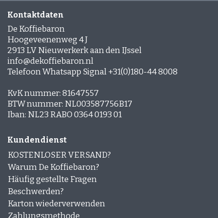
Espresso-rub
Kontaktdaten
Peppermint Mocha
Lebkuchen Latte
De Koffiebaron
Zimt Latte
Hoogeveenenweg 4 J
Schichtkaffee
2913 LV Nieuwerkerk aan den IJssel
Desserts und Gebäck mit Kaffee
info@dekoffiebaron.nl
Telefoon Whatsapp Signal +31(0)180-44 8008
KvK nummer: 81647557
BTW nummer: NL003587756B17
Iban: NL23 RABO 0364 0193 01
Kundendienst
KOSTENLOSER VERSAND?
Warum De Koffiebaron?
Häufig gestellte Fragen
Beschwerden?
Karton wiederverwenden
Zahlungsmethode