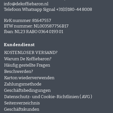
info@dekoffiebaron.nl
Espresso-rub
Peppermint Mocha
Telefoon Whatsapp Signal +31(0)180-44 8008
Lebkuchen Latte
Zimt Latte
KvK nummer: 81647557
Schichtkaffee
BTW nummer: NL003587756B17
Desserts und Gebäck mit Kaffee
Iban: NL23 RABO 0364 0193 01
Kundendienst
KOSTENLOSER VERSAND?
Warum De Koffiebaron?
Häufig gestellte Fragen
Beschwerden?
Karton wiederverwenden
Zahlungsmethode
Geschäftsbedingungen
Datenschutz- und Cookie-Richtlinien ( AVG )
Seitenverzeichnis
Geschäftskunden