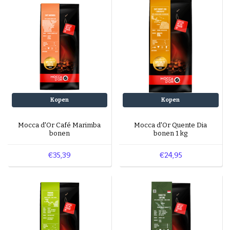
Espresso-rub
Peppermint Mocha
Gingerbread Latte
Cinnamon Latte
Laagjes Koffie
Nagerechten en gebak met Koffie
Kopen
Kopen
Mocca d'Or Café Marimba
Mocca d'Or Quente Dia
bonen
bonen 1 kg
€35,39
€24,95