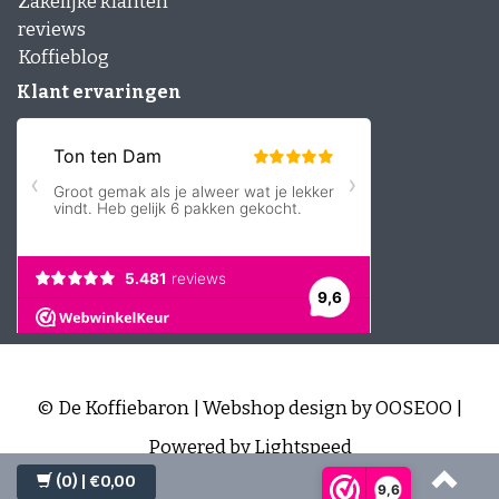
Zakelijke klanten
reviews
Koffieblog
Klant ervaringen
© De Koffiebaron | Webshop design by
OOSEOO
|
Powered by
Lightspeed
(0)
| €0,00
9,6