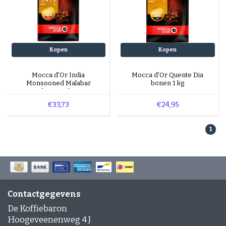
Kopen
Kopen
Mocca d'Or India
Mocca d'Or Quente Dia
Monsooned Malabar
bonen 1 kg
bonen 1 kg
€33,73
€24,95
1
Contactgegevens
De Koffiebaron
Hoogeveenenweg 4 J