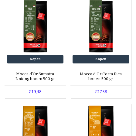
Espresso-rub
Peppermint Mocha
Gingerbread Latte
Cinnamon Latte
Laagjes Koffie
Nagerechten en gebak met Koffie
Kopen
Kopen
Mocca d'Or Sumatra
Mocca d'Or Costa Rica
Lintong bonen 500 gr
bonen 500 gr
€19,48
€17,58