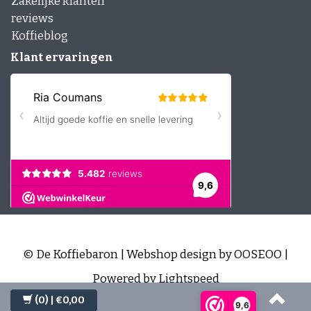
Zakelijke klanten
reviews
Koffieblog
Klant ervaringen
© De Koffiebaron | Webshop design by
OOSEOO
|
Powered by
Lightspeed
(0)
| €0,00
9,6