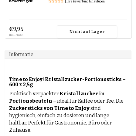
Bewertungen:
| Ihre Bewertung hinzufügen
Espresso-rub
Peppermint Mocha
Lebkuchen Latte
Zimt Latte
€9,95
Schichtkaffee
Nicht auf Lager
Desserts und Gebäck mit Kaffee
Inkl. MwSt.
Informatie
Time to Enjoy! Kristallzucker-Portionssticks –
600 x 2,5g
Praktisch verpackter
Kristallzucker in
Portionsbeuteln
– ideal für Kaffee oder Tee. Die
Zuckersticks von Time to Enjoy
sind
hygienisch, einfach zu dosieren und lange
haltbar. Perfekt für Gastronomie, Büro oder
Zuhause.