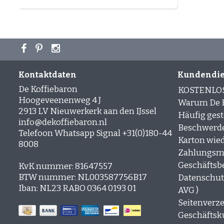
Kontaktdaten
Kundendie
De Koffiebaron
KOSTENLO
Hoogeveenenweg 4 J
Warum De K
2913 LV Nieuwerkerk aan den IJssel
Häufig gest
info@dekoffiebaron.nl
Beschwerd
Telefoon Whatsapp Signal +31(0)180-44
Karton wie
8008
Zahlungsm
Geschäftsb
KvK nummer: 81647557
BTW nummer: NL003587756B17
Datenschutz
Iban: NL23 RABO 0364 0193 01
AVG )
Seitenverze
Geschäfts