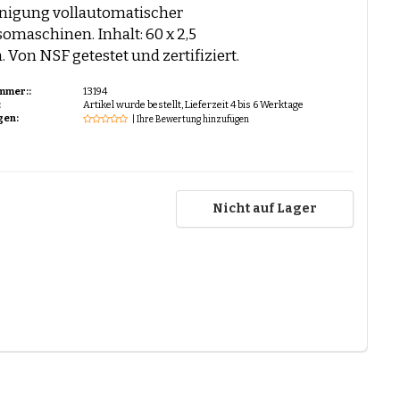
inigung vollautomatischer
omaschinen. Inhalt: 60 x 2,5
Von NSF getestet und zertifiziert.
mmer::
13194
:
Artikel wurde bestellt, Lieferzeit 4 bis 6 Werktage
gen:
| Ihre Bewertung hinzufügen
Nicht auf Lager