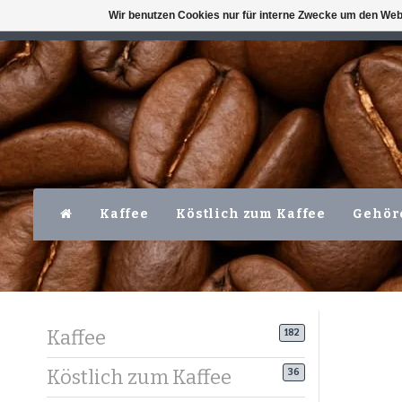
Wir benutzen Cookies nur für interne Zwecke um den Web
VERFÜGBAR MO-FR VOR 16 UHR
LEVER
Kaffee
Köstlich zum Kaffee
Gehör
Kaffee
182
Köstlich zum Kaffee
36