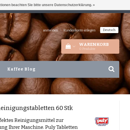
ationen beachten Sie bitte unsere Datenschutzerklärung. »
IEDERLANDEN
+31 180 44 8008
Deutsch
anmelden
|
Kundenkonto anlegen
WARENKORB
0
Produkte
Kaffee Blog
einigungstabletten 60 Stk
fektes Reinigungsmittel zur
ng Ihrer Maschine. Puly Tabletten