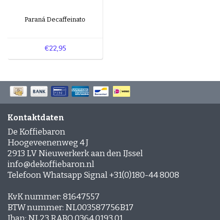
Paraná Decaffeinato
€22,95
Kontaktdaten
De Koffiebaron
Hoogeveenenweg 4 J
2913 LV Nieuwerkerk aan den IJssel
info@dekoffiebaron.nl
Telefoon Whatsapp Signal +31(0)180-44 8008
KvK nummer: 81647557
BTW nummer: NL003587756B17
Iban: NL23 RABO 0364 0193 01