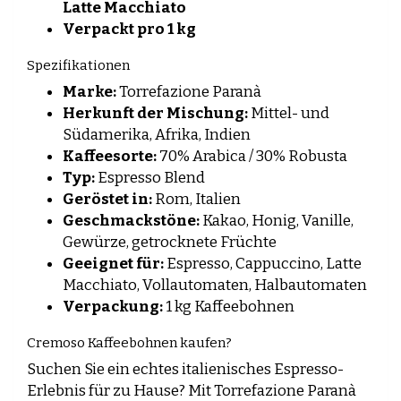
Latte Macchiato
Verpackt pro 1 kg
Spezifikationen
Marke:
Torrefazione Paranà
Herkunft der Mischung:
Mittel- und
Südamerika, Afrika, Indien
Kaffeesorte:
70% Arabica / 30% Robusta
Typ:
Espresso Blend
Geröstet in:
Rom, Italien
Geschmackstöne:
Kakao, Honig, Vanille,
Gewürze, getrocknete Früchte
Geeignet für:
Espresso, Cappuccino, Latte
Macchiato, Vollautomaten, Halbautomaten
Verpackung:
1 kg Kaffeebohnen
Cremoso Kaffeebohnen kaufen?
Suchen Sie ein echtes italienisches Espresso-
Erlebnis für zu Hause? Mit Torrefazione Paranà