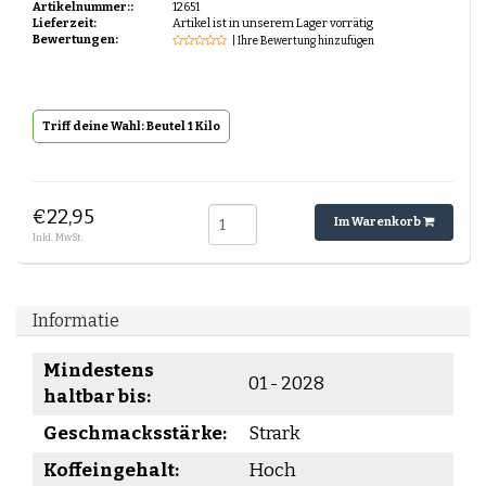
Artikelnummer::
12651
Espresso-rub
Lieferzeit:
Artikel ist in unserem Lager vorrätig
Peppermint Mocha
Bewertungen:
| Ihre Bewertung hinzufügen
Lebkuchen Latte
Zimt Latte
Schichtkaffee
Desserts und Gebäck mit Kaffee
Triff deine Wahl: Beutel 1 Kilo
€22,95
Im Warenkorb
Inkl. MwSt.
Informatie
Mindestens
01 - 2028
haltbar bis:
Geschmacksstärke:
Strark
Koffeingehalt:
Hoch